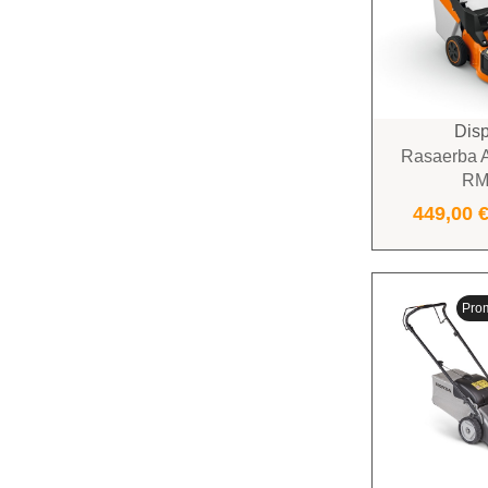
Disp
Rasaerba A 
RM
449,00
Pro