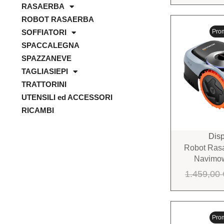
RASAERBA
ROBOT RASAERBA
Pro
SOFFIATORI
SPACCALEGNA
SPAZZANEVE
TAGLIASIEPI
TRATTORINI
UTENSILI ed ACCESSORI
RICAMBI
Disp
Robot Ras
Navimo
1.459,00
Pro