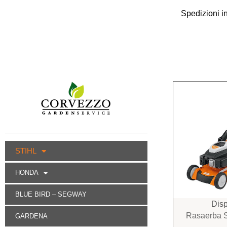
Spedizioni i
STIHL
HONDA
BLUE BIRD – SEGWAY
Disp
Rasaerba S
GARDENA