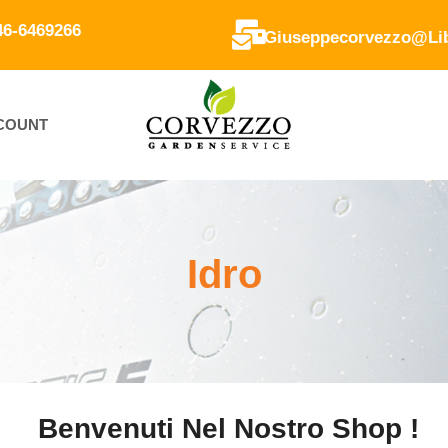
346-6469266
Giuseppecorvezzo@lib
CCOUNT
Idro
Benvenuti Nel Nostro Shop !