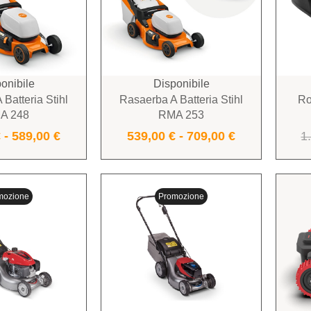
onibile
Disponibile
Batteria Stihl
Rasaerba A Batteria Stihl
Ro
A 248
RMA 253
€
-
589,00
€
539,00
€
-
709,00
€
1
mozione
Promozione