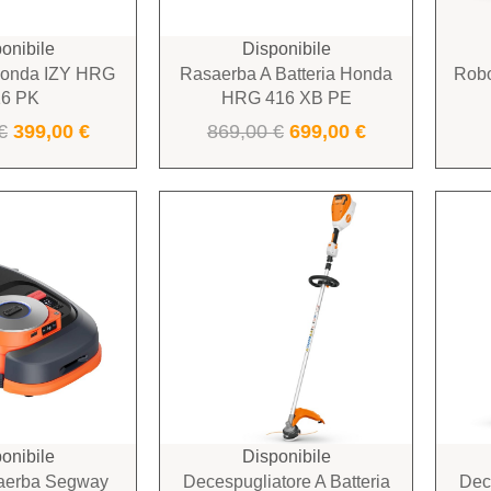
onibile
Disponibile
Honda IZY HRG
Rasaerba A Batteria Honda
Robo
16 PK
HRG 416 XB PE
€
399,00
€
869,00
€
699,00
€
onibile
Disponibile
aerba Segway
Decespugliatore A Batteria
Dece