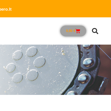
ero.it
0,00
€