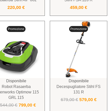
220,00
€
459,00
€
Promozione
Promozione
Disponibile
Disponibile
Robot Rasaerba
Decespugliatore Stihl FS
enworks Optimow 115
131 R
GRL 115
679,00
€
579,00
€
.544,00
€
799,00
€