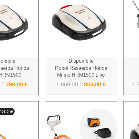
onibile
Disponibile
saerba Honda
Robot Rasaerba Honda
 HRM1500
Miimo HRM1500 Live
0
€
799,00
€
1.869,00
€
959,00
€
1.
mozione