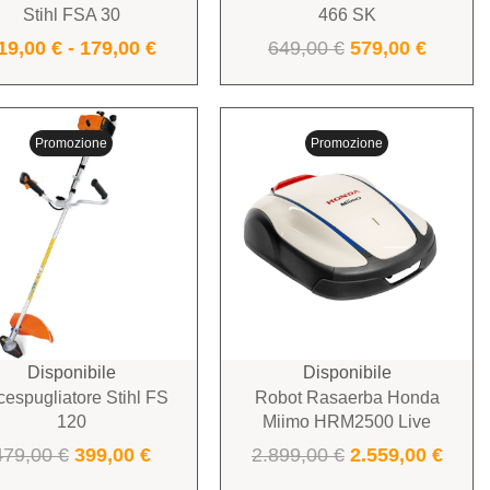
Stihl FSA 30
466 SK
19,00
€
-
179,00
€
649,00
€
579,00
€
Promozione
Promozione
Disponibile
Disponibile
espugliatore Stihl FS
Robot Rasaerba Honda
120
Miimo HRM2500 Live
479,00
€
399,00
€
2.899,00
€
2.559,00
€