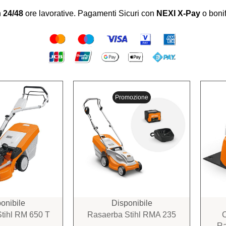
n
24/48
ore lavorative.
Pagamenti Sicuri con
NEXI X-Pay
o bonif
Promozione
onibile
Disponibile
tihl RM 650 T
Rasaerba Stihl RMA 235
Ra