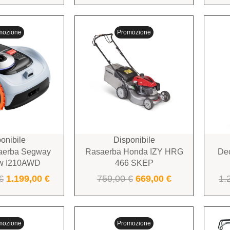
mozione
Promozione
onibile
Disponibile
aerba Segway
Rasaerba Honda IZY HRG
Dec
w I210AWD
466 SKEP
€
1.199,00
€
759,00
€
669,00
€
1.
mozione
Promozione