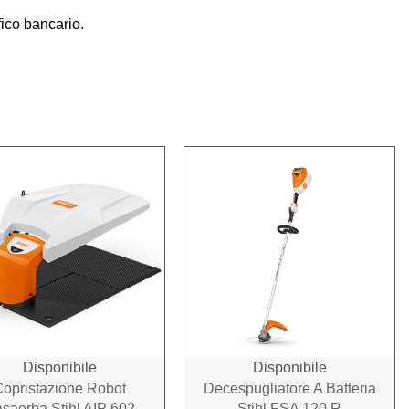
ico bancario.
Disponibile
Disponibile
Copristazione Robot
Decespugliatore A Batteria
saerba Stihl AIP 602
Stihl FSA 120 R