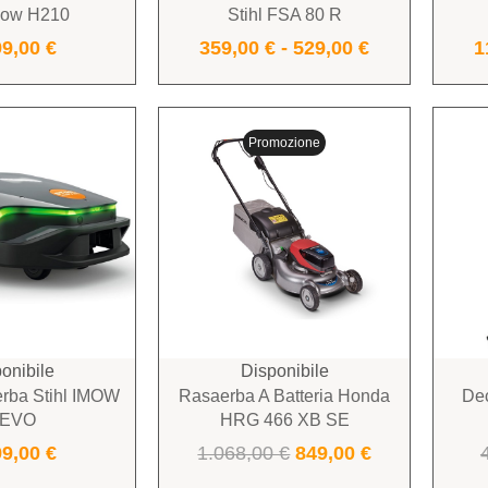
mow H210
Stihl FSA 80 R
99,00
€
359,00
€
-
529,00
€
1
Promozione
onibile
Disponibile
rba Stihl IMOW
Rasaerba A Batteria Honda
Dec
 EVO
HRG 466 XB SE
99,00
€
1.068,00
€
849,00
€