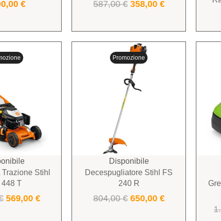
00,00
€
587,00
€
358,00
€
mozione
Promozione
onibile
Disponibile
Trazione Stihl
Decespugliatore Stihl FS
 448 T
240 R
Gre
€
569,00
€
804,00
€
650,00
€
1