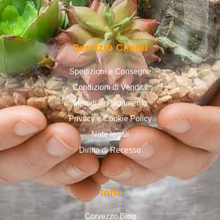
Servizio Clienti
Spedizioni e Consegne
Condizioni di Vendita
Metodi di Pagamento
Privacy e Cookie Policy
Note legali
Diritto di Recesso
Info
Corvezzo Blog