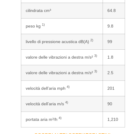
cilindrata cm³
64.8
1)
peso kg
9.8
2)
livello di pressione acustica dB(A)
99
3)
valore delle vibrazioni a destra m/s²
1.8
3)
valore delle vibrazioni a destra m/s²
2.5
4)
velocità dell’aria mph
201
4)
velocità dell’aria m/s
90
4)
portata aria m³/h
1,210