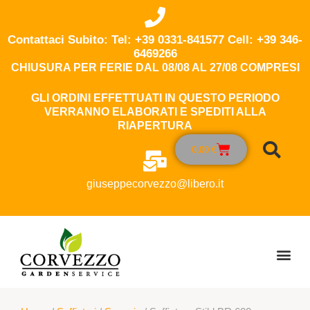
Contattaci Subito: Tel: +39 0331-841577 Cell: +39 346-
6469266
CHIUSURA PER FERIE DAL 08/08 AL 27/08 COMPRESI
GLI ORDINI EFFETTUATI IN QUESTO PERIODO
VERRANNO ELABORATI E SPEDITI ALLA
RIAPERTURA
0,00
€
giuseppecorvezzo@libero.it