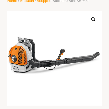
Home
/
Soffiatori
/
Scoppio
/ Soffiatore Stihl BR 600