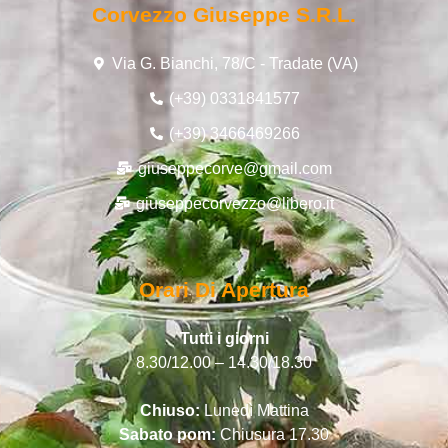
Corvezzo Giuseppe S.r.l.
Via G. Bianchi, 78/C - Tradate (VA)
(+39) 0331841577
(+39) 3466469266
giuseppecorve@gmail.com
giuseppecorvezzo@libero.it
Orari Di Apertura
Tutti i giorni
8.30/12.00 – 14.30/18.30
Chiuso:
Lunedì Mattina
Sabato pom:
Chiusura 17.30