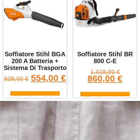
Soffiatore Stihl BGA
Soffiatore Stihl BR
200 A Batteria +
800 C-E
Sistema Di Trasporto
1.019,00
€
554,00
€
860,00
€
629,00
€
Aggiungi al carrello
Aggiungi al carrello