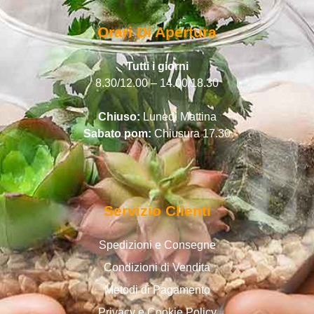
Orari Di Apertura
Tutti i giorni
8.30/12.00 – 14.00/18.30
Chiuso:
Lunedì Mattina
Sabato pom:
Chiusura 17.30
Servizio Clienti
Spedizioni e Consegne
Condizioni di Vendita
Metodi di Pagamento
Privacy e Cookie Policy