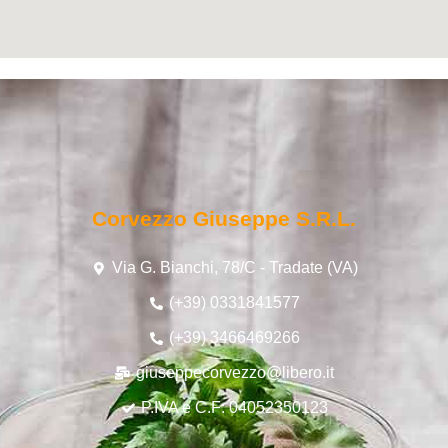
Corvezzo Giuseppe S.r.l.
Via G. Bianchi, 78/C - Tradate (VA)
(+39) 0331841577
(+39) 3466469266
giuseppecorvezzo@libero.it
P.IVA e C.F: 04052350123