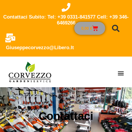
Contattaci Subito: Tel: +39 0331-841577 Cell: +39 346-
6469266
0,00
€
Giuseppecorvezzo@libero.it
Contattaci