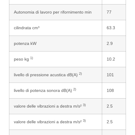
Autonomia di lavoro per rifornimento min
77
cilindrata cm³
63.3
potenza kW
2.9
1)
peso kg
10.2
2)
livello di pressione acustica dB(A)
101
2)
livello di potenza sonora dB(A)
108
3)
valore delle vibrazioni a destra m/s²
2.5
3)
valore delle vibrazioni a destra m/s²
2.5