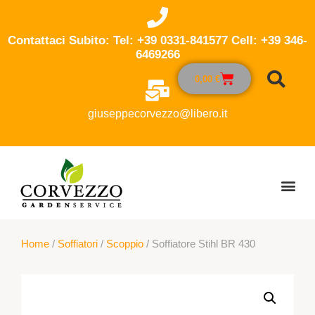
Contattaci Subito: Tel: +39 0331-841577 Cell: +39 346-
6469266
0,00
€
giuseppecorvezzo@libero.it
Home
/
Soffiatori
/
Scoppio
/ Soffiatore Stihl BR 430