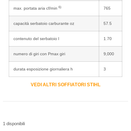
6)
max. portata aria cf/min
765
capacità serbatoio carburante oz
57.5
contenuto del serbatoio l
1.70
numero di giri con Pmax giri
9,000
durata esposizione giornaliera h
3
VEDI ALTRI SOFFIATORI STIHL
1 disponibili