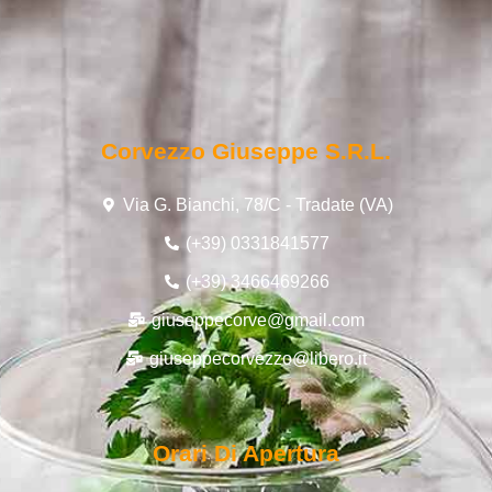
Corvezzo Giuseppe S.r.l.
Via G. Bianchi, 78/C - Tradate (VA)
(+39) 0331841577
(+39) 3466469266
giuseppecorve@gmail.com
giuseppecorvezzo@libero.it
Orari Di Apertura