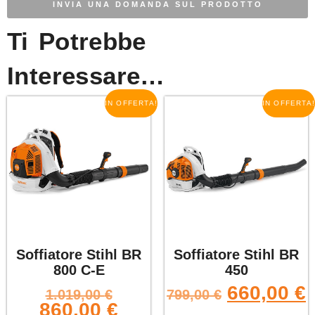
INVIA UNA DOMANDA SUL PRODOTTO
Ti Potrebbe
Interessare…
IN OFFERTA!
IN OFFERTA!
Soffiatore Stihl BR
Soffiatore Stihl BR
800 C-E
450
660,00
€
1.019,00
€
799,00
€
860,00
€