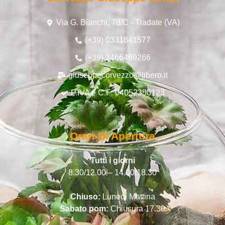
Via G. Bianchi, 78/C - Tradate (VA)
(+39) 0331841577
(+39) 3466469266
giuseppecorvezzo@libero.it
P.IVA e C.F: 04052350123
Orari Di Apertura
Tutti i giorni
8.30/12.00 – 14.00/18.30
Chiuso:
Lunedì Mattina
Sabato pom:
Chiusura 17.30