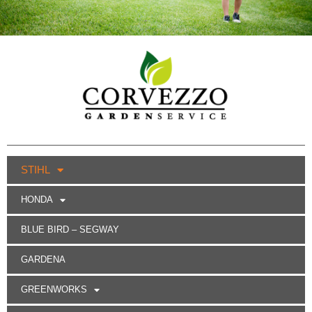
STIHL
HONDA
BLUE BIRD – SEGWAY
GARDENA
GREENWORKS