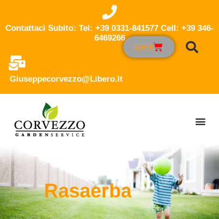
Contattaci Subito: Tel: +39 0331-841577 Cell: +39 346-
6469266
0,00
€
Giuseppecorvezzo@libero.it
Rasaerba