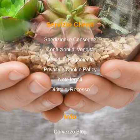
Servizio Clienti
Spedizioni e Consegne
Condizioni di Vendita
Metodi di Pagamento
Privacy e Cookie Policy
Note legali
Diritto di Recesso
Info
Corvezzo Blog