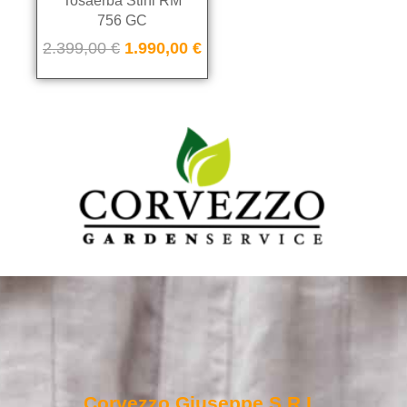
Tosaerba Stihl RM
756 GC
2.399,00
€
1.990,00
€
Corvezzo Giuseppe S.r.l.