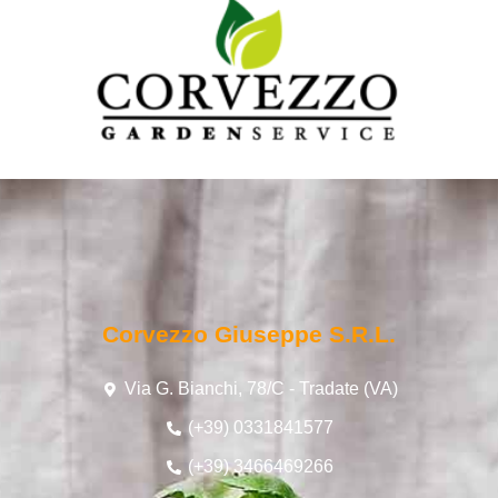
Corvezzo Giuseppe S.r.l.
Via G. Bianchi, 78/C - Tradate (VA)
(+39) 0331841577
(+39) 3466469266