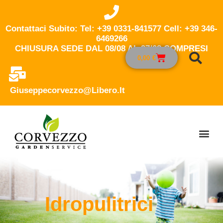
Contattaci Subito: Tel: +39 0331-841577 Cell: +39 346-
6469266
CHIUSURA SEDE DAL 08/08 AL 27/08 COMPRESI
0,00
€
Giuseppecorvezzo@libero.it
Idropulitrici