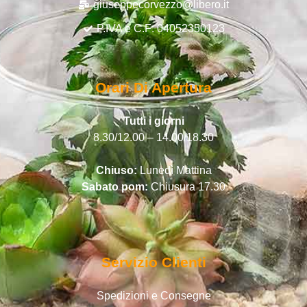
giuseppecorvezzo@libero.it
P.IVA e C.F: 04052350123
Orari Di Apertura
Tutti i giorni
8.30/12.00 – 14.00/18.30
Chiuso:
Lunedì Mattina
Sabato pom:
Chiusura 17.30
Servizio Clienti
Spedizioni e Consegne