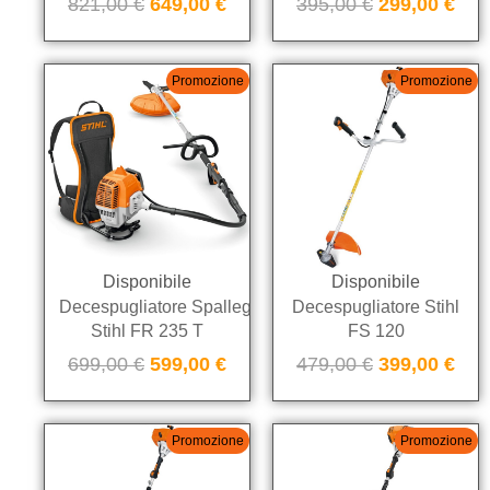
821,00
€
649,00
€
395,00
€
299,00
€
Promozione
Promozione
Disponibile
Disponibile
Decespugliatore Spalleggiato
Decespugliatore Stihl
Stihl FR 235 T
FS 120
699,00
€
599,00
€
479,00
€
399,00
€
Promozione
Promozione