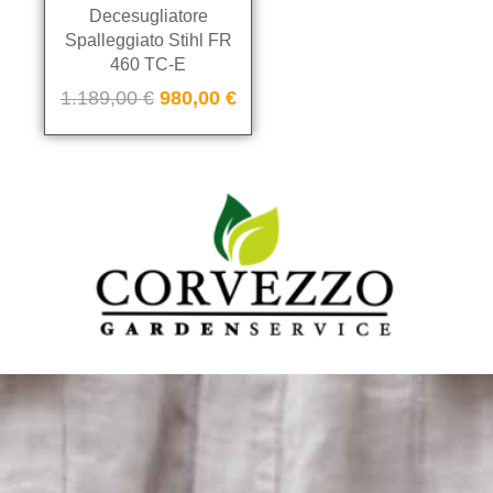
Decesugliatore
Spalleggiato Stihl FR
460 TC-E
1.189,00
€
980,00
€