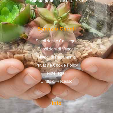
Sabato pom:
Chiusura 17.30
Servizio Clienti
Spedizioni e Consegne
Condizioni di Vendita
Metodi di Pagamento
Privacy e Cookie Policy
Note legali
Diritto di Recesso
Info