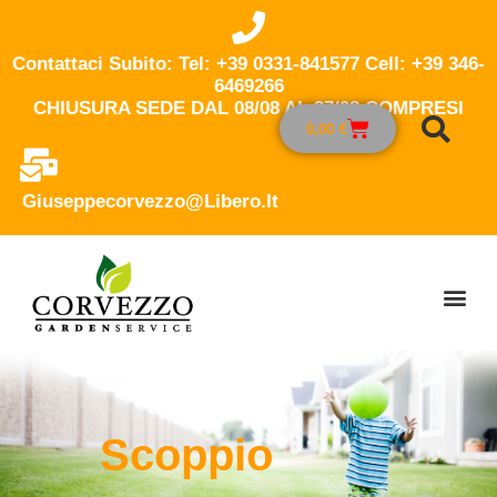
Contattaci Subito: Tel: +39 0331-841577 Cell: +39 346-
6469266
CHIUSURA SEDE DAL 08/08 AL 27/08 COMPRESI
0,00
€
Giuseppecorvezzo@libero.it
Scoppio