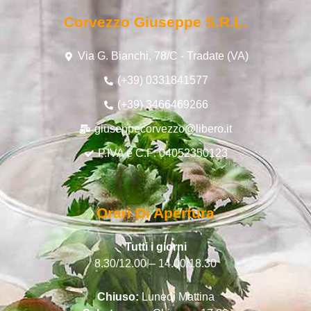
Corvezzo Giuseppe S.r.l.
Via G. Bianchi, 78/C - Tradate (VA)
(+39) 0331841577
(+39) 3466469266
giuseppecorvezzo@libero.it
P.IVA e C.F: 04052350123
Orari Di Apertura
Tutti i giorni
8.30/12.00 – 14.00/18.30
Chiuso:
Lunedì Mattina