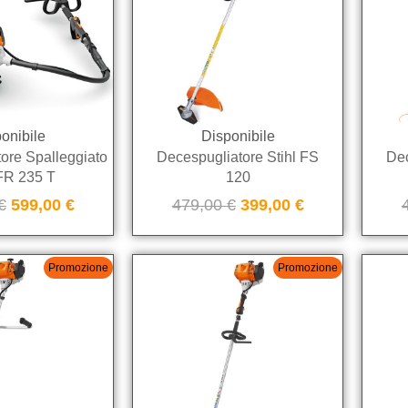
onibile
Disponibile
ore Spalleggiato
Decespugliatore Stihl FS
Dec
 FR 235 T
120
€
599,00
€
479,00
€
399,00
€
Promozione
Promozione