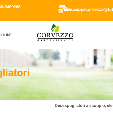
346-6469266
Giuseppecorvezzo@lib
CCOUNT
iatori
Decespugliatori a scoppio, elett