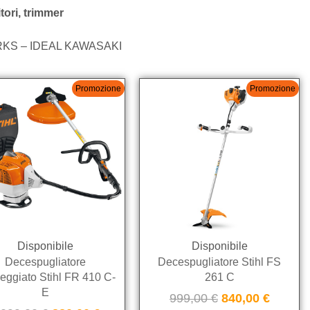
itori, trimmer
KS – IDEAL KAWASAKI
Promozione
Promozione
Disponibile
Disponibile
Decespugliatore
Decespugliatore Stihl FS
eggiato Stihl FR 410 C-
261 C
E
999,00
€
840,00
€