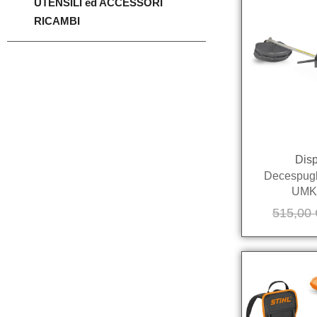
UTENSILI ed ACCESSORI
RICAMBI
Disp
Decespugl
UMK
515,00