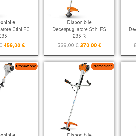
onibile
Disponibile
atore Stihl FS
Decespugliatore Stihl FS
Dec
235
235 R
€
459,00
€
539,00
€
370,00
€
Promozione
Promozione
onibile
Disponibile