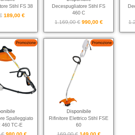
ore Stihl FS 38
Decespugliatore Stihl FS
Dec
460 C
€
189,00
€
1.169,00
€
990,00
€
1.
Promozione
Promozione
onibile
Disponibile
re Spalleggiato
Rifinitore Elettrico Stihl FSE
R 460 TC-E
60
0
€
980,00
€
169,00
€
149,00
€