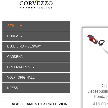
STIHL
HONDA
BLUE BIRD – SEGWAY
GARDENA
GREENWORKS
VOLPI ORIGINALE
Disp
KRESS
Decespuglia
Honda 
416,00
ABBIGLIAMENTO e PROTEZIONI