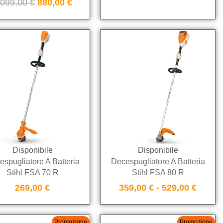
.099,00
€
880,00
€
Disponibile
Disponibile
spugliatore A Batteria
Decespugliatore A Batteria
Stihl FSA 70 R
Stihl FSA 80 R
269,00
€
359,00
€
-
529,00
€
Promozione
Promozione