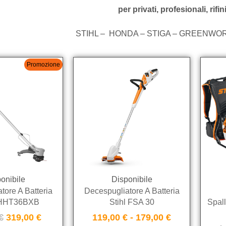
per privati, profesionali, rifin
STIHL – HONDA – STIGA – GREENWOR
Promozione
onibile
Disponibile
tore A Batteria
Decespugliatore A Batteria
HHT36BXB
Stihl FSA 30
Spall
€
319,00
€
119,00
€
-
179,00
€