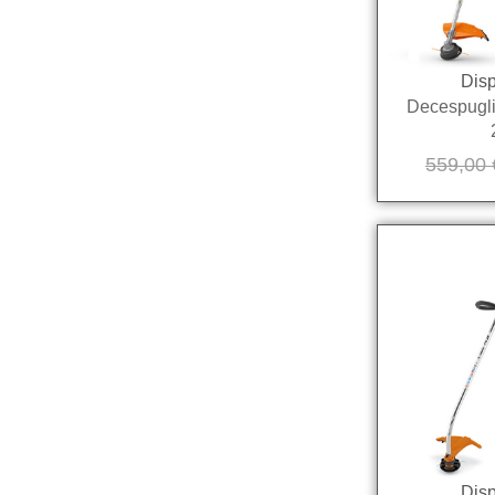
Disp
Decespugli
559,00
Disp