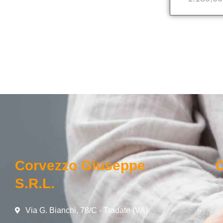
Corvezzo Giuseppe
O
S.r.l.
Via G. Bianchi, 78/C - Tradate (VA)