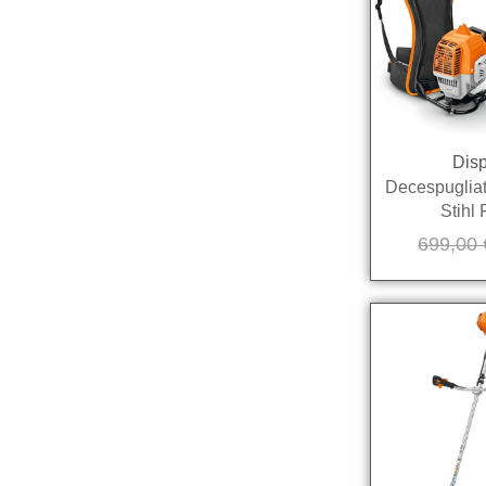
Disp
Decespugliat
Stihl
699,00