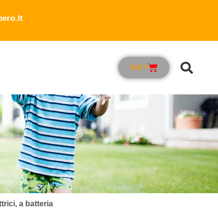
ero.it
0,00
€
rici, a batteria