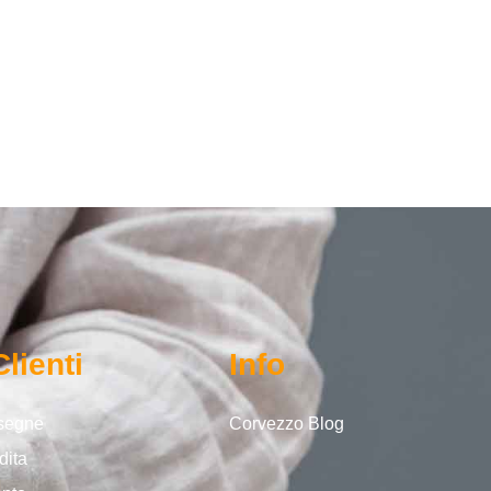
Clienti
Info
nsegne
Corvezzo Blog
dita