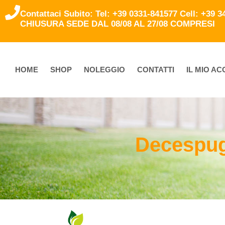
Contattaci Subito: Tel: +39 0331-841577 Cell: +39 
CHIUSURA SEDE DAL 08/08 AL 27/08 COMPRESI
HOME
SHOP
NOLEGGIO
CONTATTI
IL MIO A
Decespugl