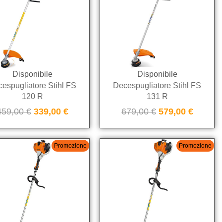
Disponibile
Disponibile
espugliatore Stihl FS
Decespugliatore Stihl FS
120 R
131 R
459,00
€
339,00
€
679,00
€
579,00
€
Promozione
Promozione