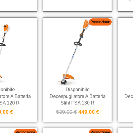
1
Promozione
onibile
Disponibile
tore A Batteria
Decespugliatore A Batteria
Dece
FSA 120 R
Stihl FSA 130 R
9,00
€
539,00
€
449,00
€
Promozione
Promozione