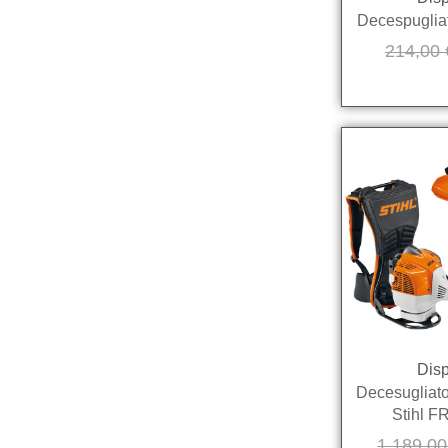
Decespugliat
214,00
Disp
Decesugliato
Stihl F
1.189,0