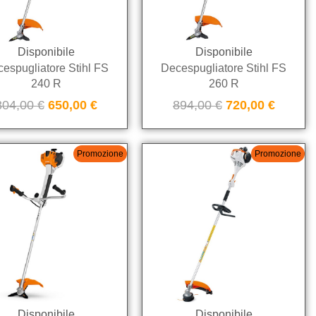
Disponibile
Disponibile
espugliatore Stihl FS
Decespugliatore Stihl FS
240 R
260 R
804,00
€
650,00
€
894,00
€
720,00
€
Promozione
Promozione
Disponibile
Disponibile