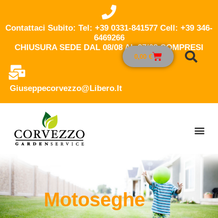
Contattaci Subito: Tel: +39 0331-841577 Cell: +39 346-
6469266
CHIUSURA SEDE DAL 08/08 AL 27/08 COMPRESI
0,00
€
Giuseppecorvezzo@libero.it
Motoseghe