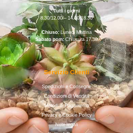
Tutti i giorni
8.30/12.00 – 14.00/18.30
Chiuso:
Lunedì Mattina
Sabato pom:
Chiusura 17.30
Servizio Clienti
Spedizioni e Consegne
Condizioni di Vendita
Metodi di Pagamento
Privacy e Cookie Policy
Note legali