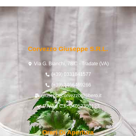
Corvezzo Giuseppe S.r.l.
Via G. Bianchi, 78/C - Tradate (VA)
(+39) 0331841577
(+39) 3466469266
giuseppecorvezzo@libero.it
P.IVA e C.F: 04052350123
Orari Di Apertura