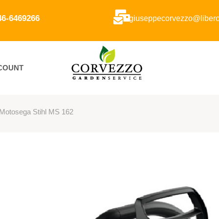
346-6469266
giuseppecorvezzo@libero.
CCOUNT
 Motosega Stihl MS 162