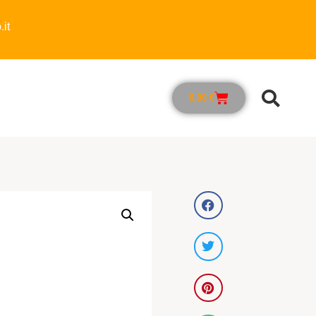
it
0,00
€