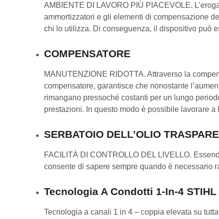
AMBIENTE DI LAVORO PIÙ PIACEVOLE. L’erogazione d
ammortizzatori e gli elementi di compensazione del
chi lo utilizza. Di conseguenza, il dispositivo può
COMPENSATORE
MANUTENZIONE RIDOTTA. Attraverso la compensazio
compensatore, garantisce che nonostante l’aumento d
rimangano pressoché costanti per un lungo periodo d
prestazioni. In questo modo è possibile lavorare 
SERBATOIO DELL’OLIO TRASPAR
FACILITÀ DI CONTROLLO DEL LIVELLO. Essendo traspa
consente di sapere sempre quando è necessario rab
Tecnologia A Condotti 1-In-4 STIHL
Tecnologia a canali 1 in 4 – coppia elevata su tut