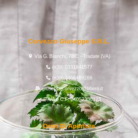
Corvezzo Giuseppe S.r.l.
Via G. Bianchi, 78/C - Tradate (VA)
(+39) 0331841577
(+39) 3466469266
giuseppecorvezzo@libero.it
P.IVA e C.F: 04052350123
Orari Di Apertura