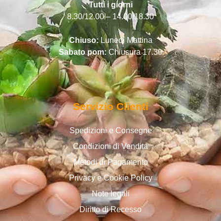
Tutti i giorni
8.30/12.00 – 14.00/18.30
Chiuso:
Lunedì Mattina
Sabato pom:
Chiusura 17.30
Servizio Clienti
Spedizioni e Consegne
Condizioni di Vendita
Metodi di Pagamento
Privacy e Cookie Policy
Note legali
Diritto di Recesso