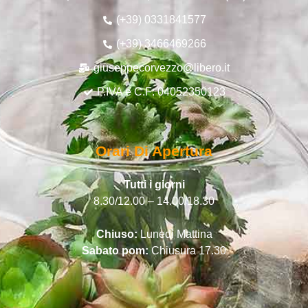
(+39) 0331841577
(+39) 3466469266
giuseppecorvezzo@libero.it
P.IVA e C.F: 04052350123
Orari Di Apertura
Tutti i giorni
8.30/12.00 – 14.00/18.30
Chiuso:
Lunedì Mattina
Sabato pom:
Chiusura 17.30