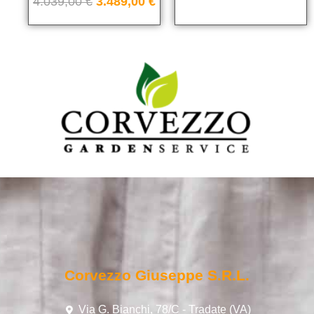
4.039,00
€
3.489,00
€
Corvezzo Giuseppe S.r.l.
Via G. Bianchi, 78/C - Tradate (VA)