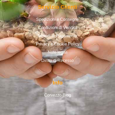
Servizio Clienti
Spedizioni e Consegne
Condizioni di Vendita
Metodi di Pagamento
Privacy e Cookie Policy
Note legali
Diritto di Recesso
Info
Corvezzo Blog