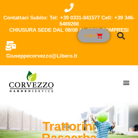
Contattaci Subito: Tel: +39 0331-841577 Cell: +39 346-
6469266
CHIUSURA SEDE DAL 08/08 AL 27/08 COMPRESI
0,00
€
Giuseppecorvezzo@libero.it
Trattorini
Rasaerba