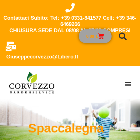
Contattaci Subito: Tel: +39 0331-841577 Cell: +39 346-
6469266
CHIUSURA SEDE DAL 08/08 AL 27/08 COMPRESI
0,00
€
Giuseppecorvezzo@libero.it
Spaccalegna