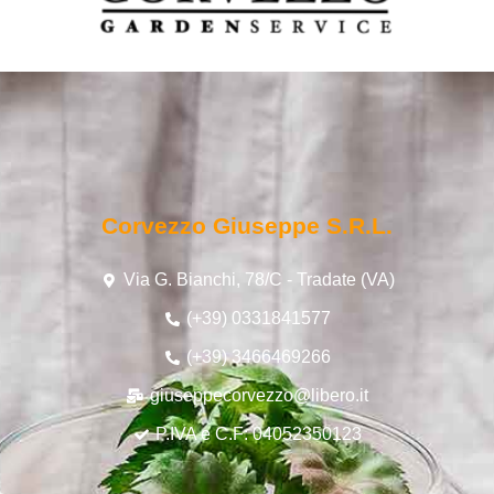
Corvezzo Giuseppe S.r.l.
Via G. Bianchi, 78/C - Tradate (VA)
(+39) 0331841577
(+39) 3466469266
giuseppecorvezzo@libero.it
P.IVA e C.F: 04052350123