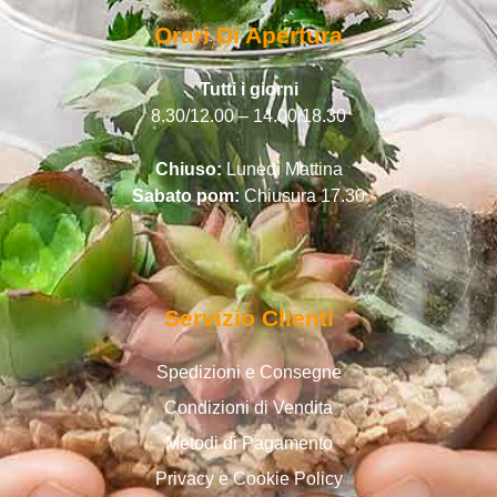
Orari Di Apertura
Tutti i giorni
8.30/12.00 – 14.00/18.30
Chiuso:
Lunedì Mattina
Sabato pom:
Chiusura 17.30
Servizio Clienti
Spedizioni e Consegne
Condizioni di Vendita
Metodi di Pagamento
Privacy e Cookie Policy