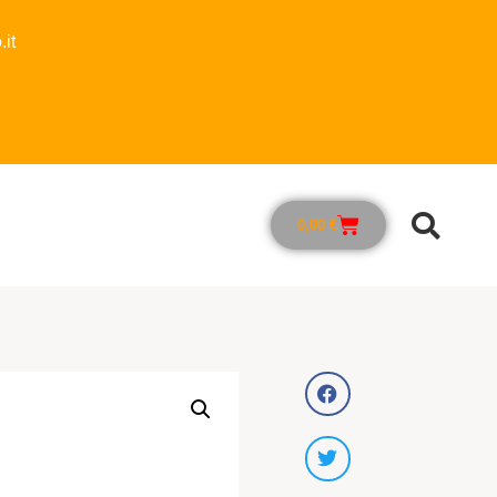
it
0,00
€