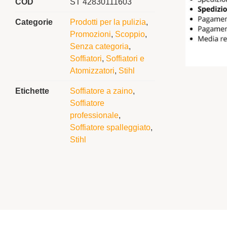
COD
ST 42830111603
Categorie
Prodotti per la pulizia
,
Promozioni
,
Scoppio
,
Senza categoria
,
Soffiatori
,
Soffiatori e
Atomizzatori
,
Stihl
Etichette
Soffiatore a zaino
,
Soffiatore
professionale
,
Soffiatore spalleggiato
,
Stihl