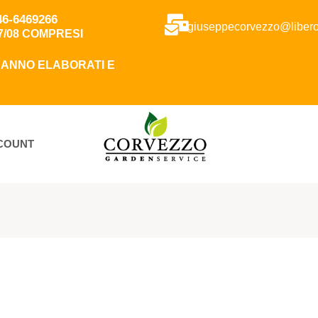
346-6469266
giuseppecorvezzo@libero.
7/08 COMPRESI
RRANNO ELABORATI E
CCOUNT