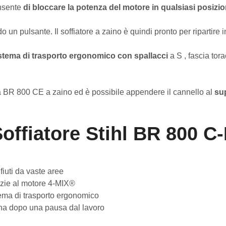
nsente
di bloccare la potenza del motore in qualsiasi posizi
do un pulsante. Il soffiatore a zaino è quindi pronto per ripartir
stema di trasporto ergonomico con
spallacci
a S , fascia tora
na BR 800 CE a zaino ed è possibile appendere il cannello al
su
offiatore Stihl BR 800 C
ifiuti da vaste aree
azie al motore 4-MIX®
stema di trasporto ergonomico
ena dopo una pausa dal lavoro