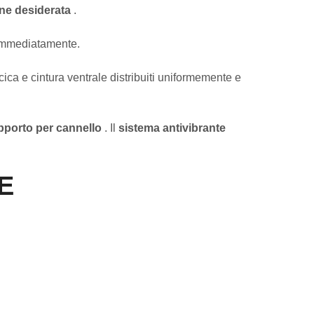
one desiderata
.
e immediatamente.
cica e cintura ventrale distribuiti uniformemente e
pporto per cannello
. Il
sistema antivibrante
-E