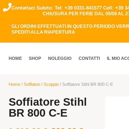
Contattaci Subito: Tel: +39 0331-841577 Cell: +39 
CHIUSURA PER FERIE DAL 08/08 AL 2
GLI ORDINI EFFETTUATI IN QUESTO PERIODO VE
SPEDITI ALLA RIAPERTURA
HOME
SHOP
NOLEGGIO
CONTATTI
IL MIO A
Home
/
Soffiatori
/
Scoppio
/ Soffiatore Stihl BR 800 C-E
Soffiatore Stihl
BR 800 C-E