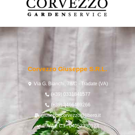
Corvezzo Giuseppe S.r.l.
Via G. Bianchi, 78/C - Tradate (VA)
(+39) 0331841577
(+39) 3466469266
giuseppecorvezzo@libero.it
P.IVA e C.F: 04052350123