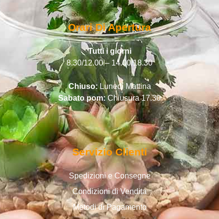
Orari Di Apertura
Tutti i giorni
8.30/12.00 – 14.00/18.30
Chiuso:
Lunedì Mattina
Sabato pom:
Chiusura 17.30
Servizio Clienti
Spedizioni e Consegne
Condizioni di Vendita
Metodi di Pagamento