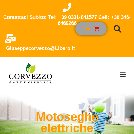
Contattaci Subito: Tel: +39 0331-841577 Cell: +39 346-
6469266
0,00
€
Giuseppecorvezzo@libero.it
Motoseghe
elettriche