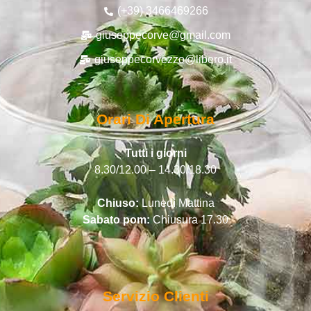
(+39) 3466469266
giuseppecorve@gmail.com
giuseppecorvezzo@libero.it
Orari Di Apertura
Tutti i giorni
8.30/12.00 – 14.30/18.30
Chiuso:
Lunedì Mattina
Sabato pom:
Chiusura 17.30
Servizio Clienti