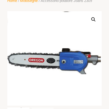
Home
/
Motoseghe
/ Accessorio potatore Joans 2309