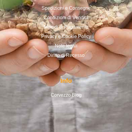
Spedizioni e Consegne
Condizioni di Vendita
Metodi di Pagamento
Privacy e Cookie Policy
Note legali
Diritto di Recesso
Info
Corvezzo Blog