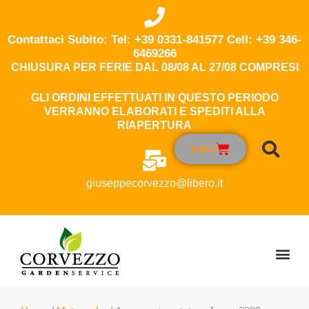
Contattaci Subito: Tel: +39 0331-841577 Cell: +39 346-
6469266
CHIUSURA PER FERIE DAL 08/08 AL 27/08 COMPRESI
GLI ORDINI EFFETTUATI IN QUESTO PERIODO
VERRANNO ELABORATI E SPEDITI ALLA
RIAPERTURA
0,00
€
giuseppecorvezzo@libero.it