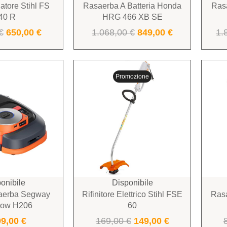
atore Stihl FS
Rasaerba A Batteria Honda
Ras
40 R
HRG 466 XB SE
€
650,00
€
1.068,00
€
849,00
€
1.
Promozione
onibile
Disponibile
aerba Segway
Rifinitore Elettrico Stihl FSE
Rasa
mow H206
60
99,00
€
169,00
€
149,00
€