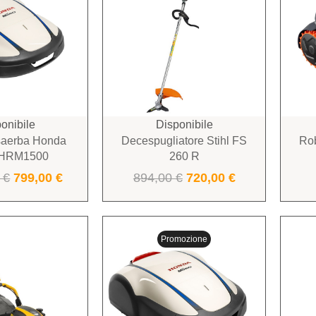
onibile
Disponibile
saerba Honda
Decespugliatore Stihl FS
Ro
 HRM1500
260 R
0
€
799,00
€
894,00
€
720,00
€
Promozione