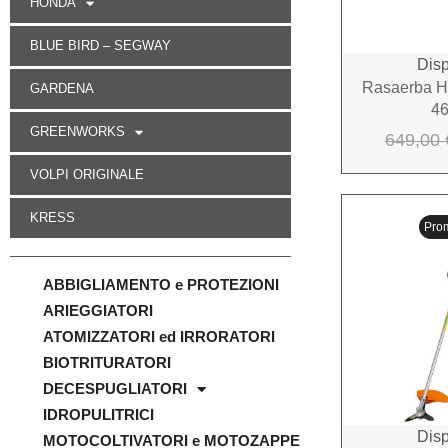
HONDA
BLUE BIRD – SEGWAY
Disp
Rasaerba 
GARDENA
4
GREENWORKS
649,00
VOLPI ORIGINALE
KRESS
Pro
ABBIGLIAMENTO e PROTEZIONI
ARIEGGIATORI
ATOMIZZATORI ed IRRORATORI
BIOTRITURATORI
DECESPUGLIATORI
IDROPULITRICI
Disp
MOTOCOLTIVATORI e MOTOZAPPE