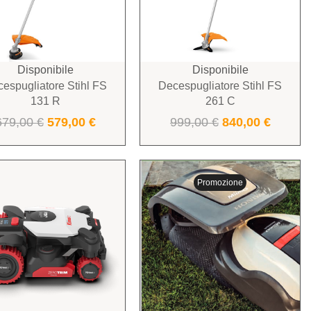
Disponibile
Disponibile
espugliatore Stihl FS
Decespugliatore Stihl FS
131 R
261 C
679,00
€
579,00
€
999,00
€
840,00
€
Promozione