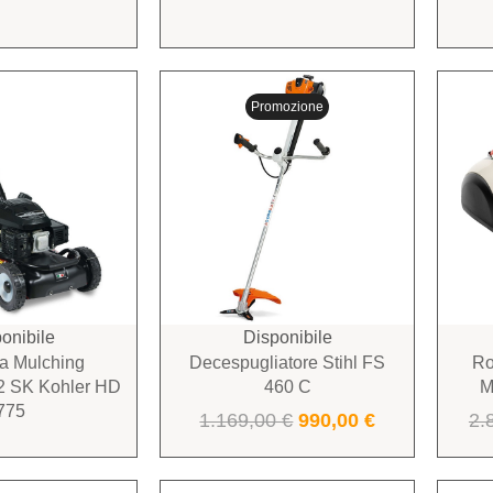
Promozione
onibile
Disponibile
a Mulching
Decespugliatore Stihl FS
Ro
 SK Kohler HD
460 C
M
775
1.169,00
€
990,00
€
2.