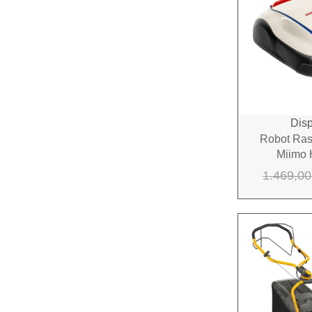
Disp
Robot Ra
Miimo
1.469,0