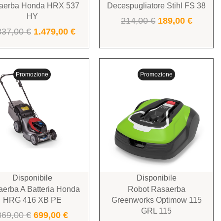
aerba Honda HRX 537
Decespugliatore Stihl FS 38
HY
214,00
€
189,00
€
837,00
€
1.479,00
€
Promozione
Promozione
Disponibile
Disponibile
erba A Batteria Honda
Robot Rasaerba
HRG 416 XB PE
Greenworks Optimow 115
GRL 115
869,00
€
699,00
€