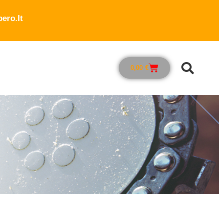
ero.it
0,00
€