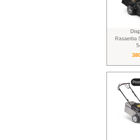
Disp
Rasaerba S
5
38
Pro