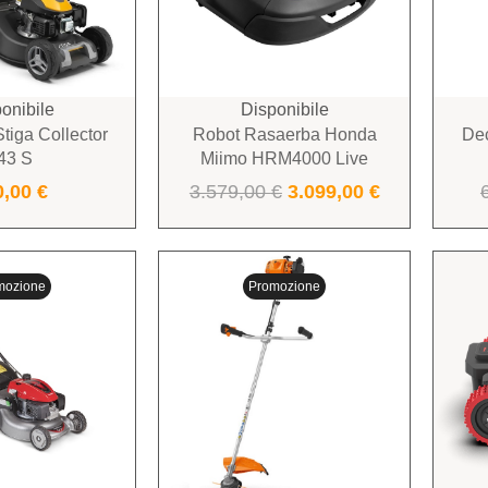
onibile
Disponibile
tiga Collector
Robot Rasaerba Honda
Dec
43 S
Miimo HRM4000 Live
0,00
€
3.579,00
€
3.099,00
€
mozione
Promozione