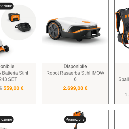
mozione
onibile
Disponibile
Batteria Stihl
Robot Rasaerba Stihl IMOW
243 SET
6
Spall
€
559,00
€
2.699,00
€
1
mozione
Promozione