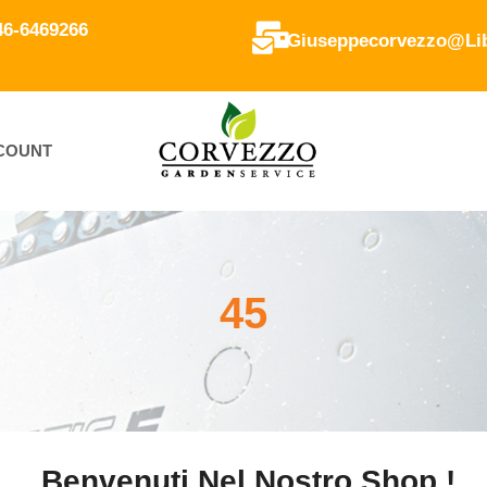
346-6469266
Giuseppecorvezzo@lib
CCOUNT
45
Benvenuti Nel Nostro Shop !