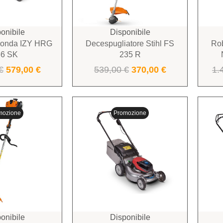
onibile
Disponibile
Honda IZY HRG
Decespugliatore Stihl FS
Ro
66 SK
235 R
€
579,00
€
539,00
€
370,00
€
1.
mozione
Promozione
onibile
Disponibile