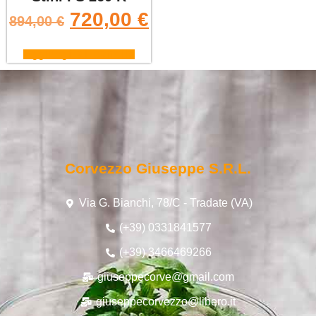
720,00
€
894,00
€
Aggiungi al carrello
Corvezzo Giuseppe S.r.l.
Via G. Bianchi, 78/C - Tradate (VA)
(+39) 0331841577
(+39) 3466469266
giuseppecorve@gmail.com
giuseppecorvezzo@libero.it