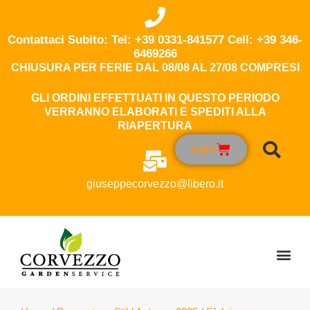
Contattaci Subito: Tel: +39 0331-841577 Cell: +39 346-
6469266
CHIUSURA PER FERIE DAL 08/08 AL 27/08 COMPRESI
GLI ORDINI EFFETTUATI IN QUESTO PERIODO
VERRANNO ELABORATI E SPEDITI ALLA
RIAPERTURA
0,00
€
giuseppecorvezzo@libero.it