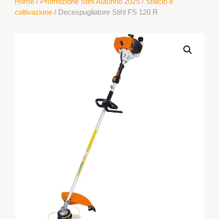
Home
/
Promozione Stihl Autunno 2025
/
Sfalcio e
coltivazione
/ Decespugliatore Stihl FS 120 R