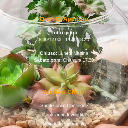
Orari Di Apertura
Tutti i giorni
8.30/12.00 – 14.30/18.30
Chiuso:
Lunedì Mattina
Sabato pom:
Chiusura 17.30
Servizio Clienti
Spedizioni e Consegne
Condizioni di Vendita
Metodi di Pagamento