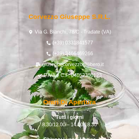
Corvezzo Giuseppe S.r.l.
Via G. Bianchi, 78/C - Tradate (VA)
(+39) 0331841577
(+39) 3466469266
giuseppecorvezzo@libero.it
P.IVA e C.F: 04052350123
Orari Di Apertura
Tutti i giorni
8.30/12.00 – 14.00/18.30