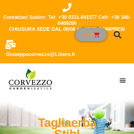
Contattaci Subito: Tel: +39 0331-841577 Cell: +39 346-
6469266
CHIUSURA SEDE DAL 08/08 AL 27/08 COMPRESI
0,00
€
Giuseppecorvezzo@libero.it
Tagliaerba
Stihl