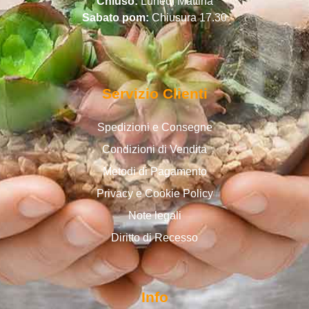
Chiuso:
Lunedì Mattina
Sabato pom:
Chiusura 17.30
Servizio Clienti
Spedizioni e Consegne
Condizioni di Vendita
Metodi di Pagamento
Privacy e Cookie Policy
Note legali
Diritto di Recesso
Info