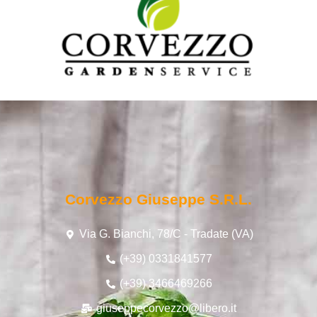
Corvezzo Giuseppe S.r.l.
Via G. Bianchi, 78/C - Tradate (VA)
(+39) 0331841577
(+39) 3466469266
giuseppecorvezzo@libero.it