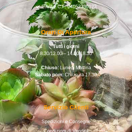
P.IVA e C.F: 04052350123
Orari Di Apertura
Tutti i giorni
8.30/12.00 – 14.00/18.30
Chiuso:
Lunedì Mattina
Sabato pom:
Chiusura 17.30
Servizio Clienti
Spedizioni e Consegne
Condizioni di Vendita