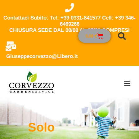
Contattaci Subito: Tel: +39 0331-841577 Cell: +39 346-
6469266
CHIUSURA SEDE DAL 08/08 AL 27/08 COMPRESI
0,00
€
Giuseppecorvezzo@libero.it
Solo