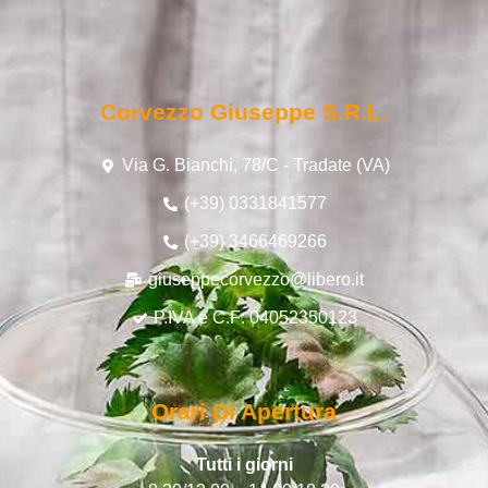
Corvezzo Giuseppe S.r.l.
Via G. Bianchi, 78/C - Tradate (VA)
(+39) 0331841577
(+39) 3466469266
giuseppecorvezzo@libero.it
P.IVA e C.F: 04052350123
Orari Di Apertura
Tutti i giorni