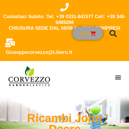
Contattaci Subito: Tel: +39 0331-841577 Cell: +39 346-
6469266
CHIUSURA SEDE DAL 08/08 AL 27/08 COMPRESI
0,00
€
Giuseppecorvezzo@libero.it
Ricambi John
Deere