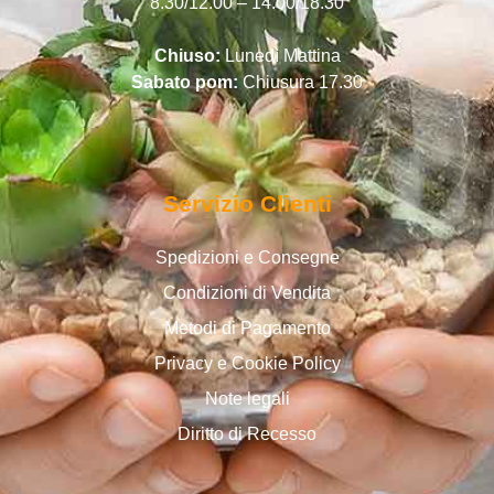
8.30/12.00 – 14.00/18.30
Chiuso:
Lunedì Mattina
Sabato pom:
Chiusura 17.30
Servizio Clienti
Spedizioni e Consegne
Condizioni di Vendita
Metodi di Pagamento
Privacy e Cookie Policy
Note legali
Diritto di Recesso