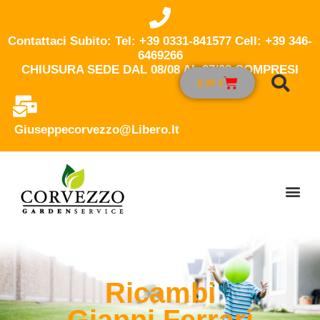
Contattaci Subito: Tel: +39 0331-841577 Cell: +39 346-
6469266
CHIUSURA SEDE DAL 08/08 AL 27/08 COMPRESI
0,00
€
Giuseppecorvezzo@libero.it
Ricambi
Gianni Ferrari