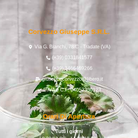
Corvezzo Giuseppe S.r.l.
Via G. Bianchi, 78/C - Tradate (VA)
(+39) 0331841577
(+39) 3466469266
giuseppecorvezzo@libero.it
P.IVA e C.F: 04052350123
Orari Di Apertura
Tutti i giorni