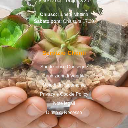
8.30/12.00 – 14.00/18.30
Chiuso:
Lunedì Mattina
Sabato pom:
Chiusura 17.30
Servizio Clienti
Spedizioni e Consegne
Condizioni di Vendita
Metodi di Pagamento
Privacy e Cookie Policy
Note legali
Diritto di Recesso