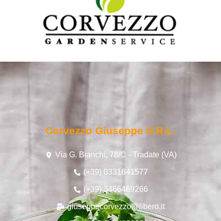
Corvezzo Giuseppe S.r.l.
Via G. Bianchi, 78/C - Tradate (VA)
(+39) 0331841577
(+39) 3466469266
giuseppecorvezzo@libero.it