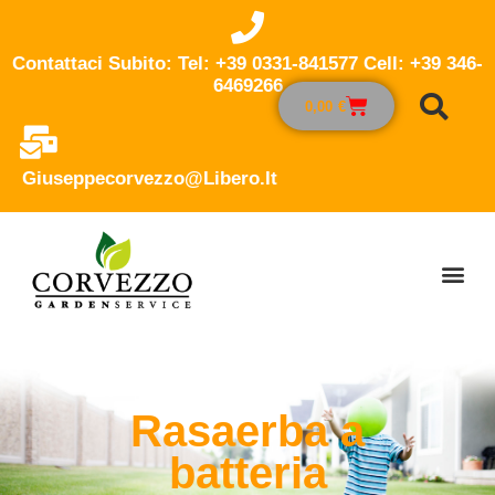
Contattaci Subito: Tel: +39 0331-841577 Cell: +39 346-
6469266
0,00
€
Giuseppecorvezzo@libero.it
Rasaerba a
batteria