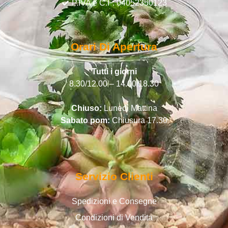
P.IVA e C.F: 04052350123
Orari Di Apertura
Tutti i giorni
8.30/12.00 – 14.00/18.30
Chiuso:
Lunedì Mattina
Sabato pom:
Chiusura 17.30
Servizio Clienti
Spedizioni e Consegne
Condizioni di Vendita