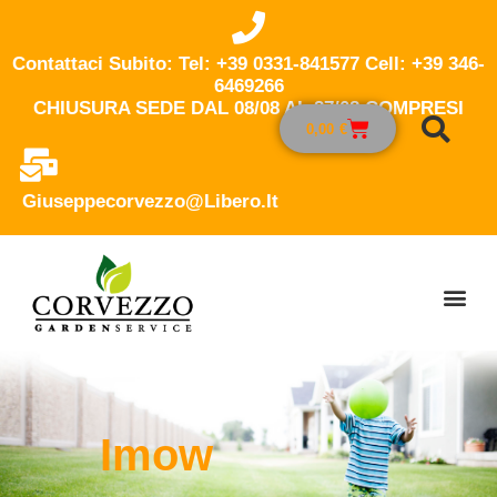
Contattaci Subito: Tel: +39 0331-841577 Cell: +39 346-
6469266
CHIUSURA SEDE DAL 08/08 AL 27/08 COMPRESI
0,00
€
Giuseppecorvezzo@libero.it
Imow