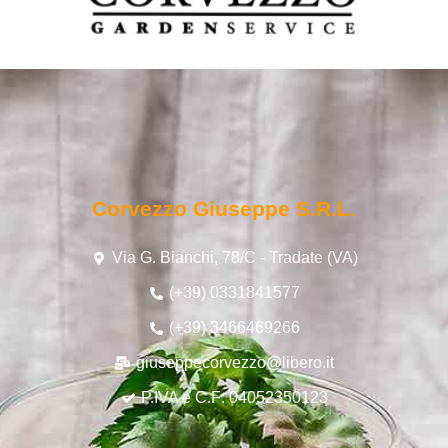
Corvezzo Giuseppe S.r.l.
Via G. Bianchi, 78/C - Tradate (VA)
(+39) 0331841577
(+39) 3466469266
giuseppecorvezzo@libero.it
P.IVA e C.F: 04052350123