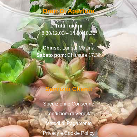
Orari Di Apertura
Tutti i giorni
8.30/12.00 – 14.00/18.30
Chiuso:
Lunedì Mattina
Sabato pom:
Chiusura 17.30
Servizio Clienti
Spedizioni e Consegne
Condizioni di Vendita
Metodi di Pagamento
Privacy e Cookie Policy