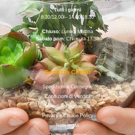
Tutti i giorni
8.30/12.00 – 14.00/18.30
Chiuso:
Lunedì Mattina
Sabato pom:
Chiusura 17.30
Servizio Clienti
Spedizioni e Consegne
Condizioni di Vendita
Metodi di Pagamento
Privacy e Cookie Policy
Note legali
Diritto di Recesso