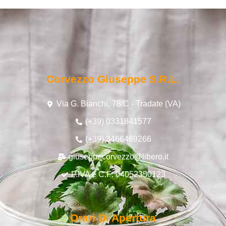
Corvezzo Giuseppe S.r.l.
Via G. Bianchi, 78/C - Tradate (VA)
(+39) 0331841577
(+39) 3466469266
giuseppecorvezzo@libero.it
P.IVA e C.F: 04052350123
Orari Di Apertura