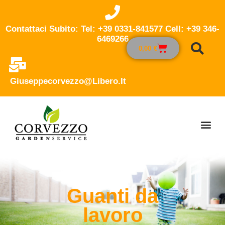
Contattaci Subito: Tel: +39 0331-841577 Cell: +39 346-
6469266
0,00
€
Giuseppecorvezzo@libero.it
Guanti da
lavoro