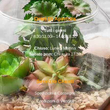
Orari Di Apertura
Tutti i giorni
8.30/12.00 – 14.00/18.30
Chiuso:
Lunedì Mattina
Sabato pom:
Chiusura 17.30
Servizio Clienti
Spedizioni e Consegne
Condizioni di Vendita
Metodi di Pagamento