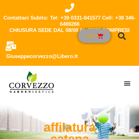
Contattaci Subito: Tel: +39 0331-841577 Cell: +39 346-
6469266
CHIUSURA SEDE DAL 08/08 AL 27/08 COMPRESI
0,00
€
Giuseppecorvezzo@libero.it
affilatura
catena