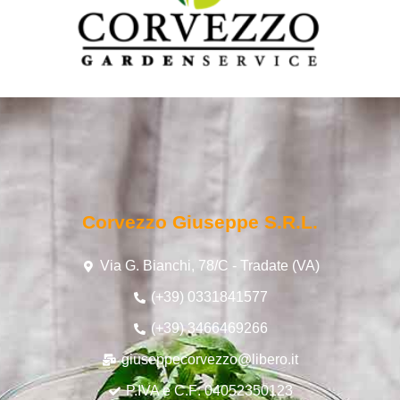
Corvezzo Giuseppe S.r.l.
Via G. Bianchi, 78/C - Tradate (VA)
(+39) 0331841577
(+39) 3466469266
giuseppecorvezzo@libero.it
P.IVA e C.F: 04052350123