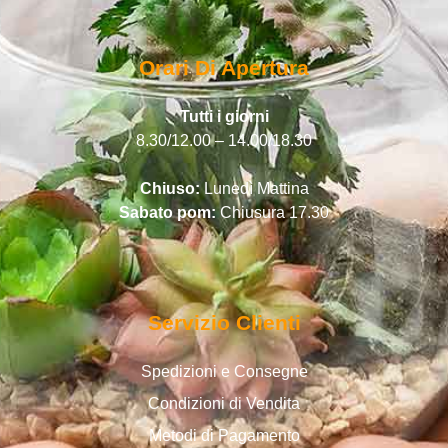
Orari Di Apertura
Tutti i giorni
8.30/12.00 – 14.00/18.30
Chiuso:
Lunedì Mattina
Sabato pom:
Chiusura 17.30
Servizio Clienti
Spedizioni e Consegne
Condizioni di Vendita
Metodi di Pagamento