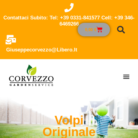
Contattaci Subito: Tel: +39 0331-841577 Cell: +39 346-
6469266
0,00
€
Giuseppecorvezzo@libero.it
Volpi
Originale