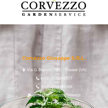
Corvezzo Giuseppe S.r.l.
Via G. Bianchi, 78/C - Tradate (VA)
(+39) 0331841577
(+39) 3466469266
giuseppecorvezzo@libero.it
P.IVA e C.F: 04052350123