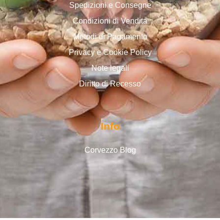
Spedizioni e Consegne
Condizioni di Vendita
Metodi di Pagamento
Privacy e Cookie Policy
Note legali
Diritto di Recesso
Info
Corvezzo Blog