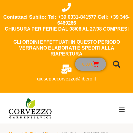
Contattaci Subito: Tel: +39 0331-841577 Cell: +39 346-
6469266
CHIUSURA PER FERIE DAL 08/08 AL 27/08 COMPRESI
GLI ORDINI EFFETTUATI IN QUESTO PERIODO
VERRANNO ELABORATI E SPEDITI ALLA
RIAPERTURA
0,00
€
giuseppecorvezzo@libero.it