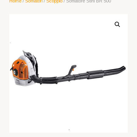
Home
/
Soffiatori
/
Scoppio
/ Soffiatore Stihl BR 500