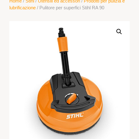
Home
/
Stihl
/
Utensili ed accessori
/
Prodotti per pulizia e
lubrificazione
/ Pulitore per superfici Stihl RA 90