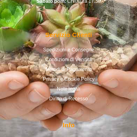
Sabato pom:
Chiusura 17.30
Servizio Clienti
Spedizioni e Consegne
Condizioni di Vendita
Metodi di Pagamento
Privacy e Cookie Policy
Note legali
Diritto di Recesso
Info