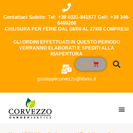
Contattaci Subito: Tel: +39 0331-841577 Cell: +39 346-
6469266
CHIUSURA PER FERIE DAL 08/08 AL 27/08 COMPRESI
GLI ORDINI EFFETTUATI IN QUESTO PERIODO
VERRANNO ELABORATI E SPEDITI ALLA
RIAPERTURA
0,00
€
giuseppecorvezzo@libero.it