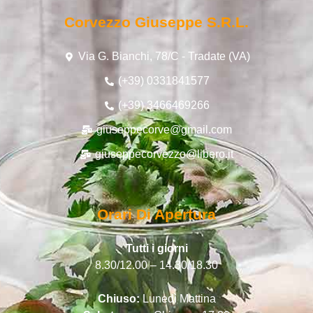
Corvezzo Giuseppe S.r.l.
Via G. Bianchi, 78/C - Tradate (VA)
(+39) 0331841577
(+39) 3466469266
giuseppecorve@gmail.com
giuseppecorvezzo@libero.it
Orari Di Apertura
Tutti i giorni
8.30/12.00 – 14.30/18.30
Chiuso:
Lunedì Mattina