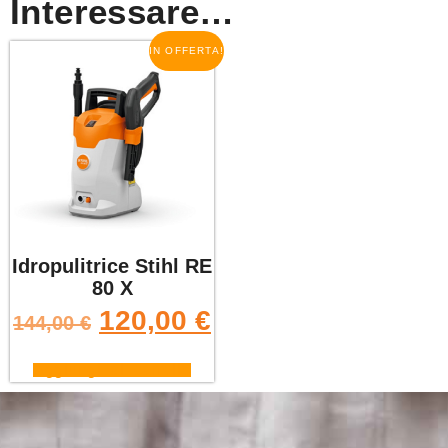
Interessare…
IN OFFERTA!
Idropulitrice Stihl RE
80 X
120,00
€
144,00
€
Aggiungi al carrello