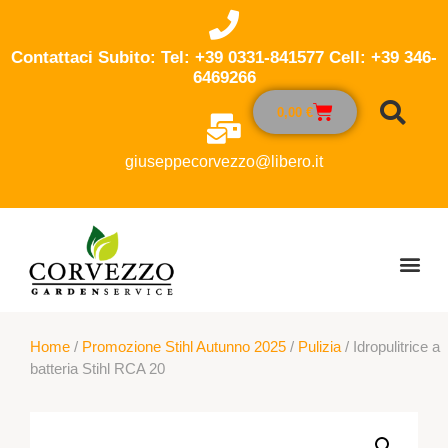
Contattaci Subito: Tel: +39 0331-841577 Cell: +39 346-
6469266
0,00
€
giuseppecorvezzo@libero.it
Home
/
Promozione Stihl Autunno 2025
/
Pulizia
/ Idropulitrice a
batteria Stihl RCA 20