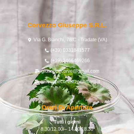
Corvezzo Giuseppe S.r.l.
Via G. Bianchi, 78/C - Tradate (VA)
(+39) 0331841577
(+39) 3466469266
giuseppecorve@gmail.com
giuseppecorvezzo@libero.it
Orari Di Apertura
Tutti i giorni
8.30/12.00 – 14.30/18.30