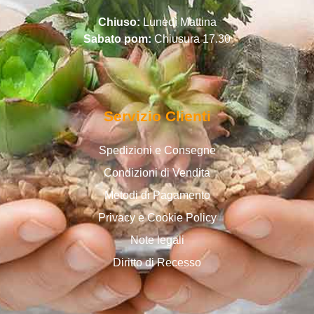
Chiuso:
Lunedì Mattina
Sabato pom:
Chiusura 17.30
Servizio Clienti
Spedizioni e Consegne
Condizioni di Vendita
Metodi di Pagamento
Privacy e Cookie Policy
Note legali
Diritto di Recesso