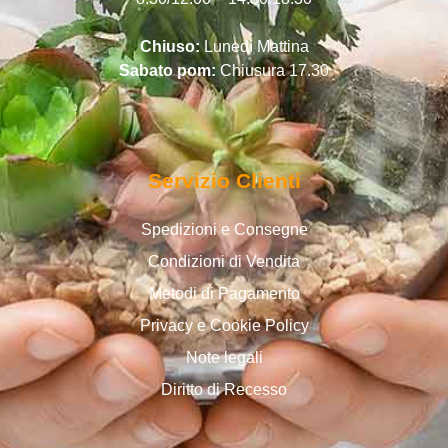
Chiuso:
Lunedì Mattina
Sabato pom:
Chiusura 17.30
Servizio Clienti
Spedizioni e Consegne
Condizioni di Vendita
Metodi di Pagamento
Privacy e Cookie Policy
Note legali
Diritto di Recesso