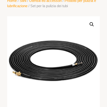
Home
/
Stihl
/
Utensili ed accessori
/
Prodotti per pulizia e
lubrificazione
/ Set per la pulizia dei tubi