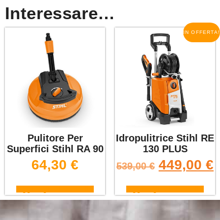
Interessare…
IN OFFERTA!
Pulitore Per
Idropulitrice Stihl RE
Superfici Stihl RA 90
130 PLUS
64,30
€
449,00
€
539,00
€
Aggiungi al carrello
Aggiungi al carrello