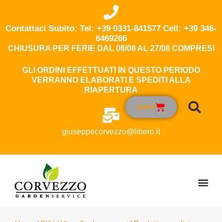
Contattaci Subito: Tel: +39 0331-841577 Cell: +39 346-
6469266
CHIUSURA PER FERIE DAL 08/08 AL 27/08 COMPRESI
GLI ORDINI EFFETTUATI IN QUESTO PERIODO
VERRANNO ELABORATI E SPEDITI ALLA
RIAPERTURA
0,00
€
giuseppecorvezzo@libero.it