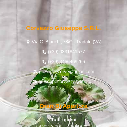
Corvezzo Giuseppe S.r.l.
Via G. Bianchi, 78/C - Tradate (VA)
(+39) 0331841577
(+39) 3466469266
giuseppecorve@gmail.com
giuseppecorvezzo@libero.it
Orari Di Apertura
Tutti i giorni
8.30/12.00 – 14.30/18.30