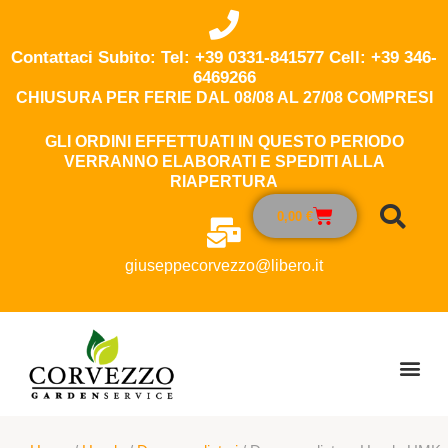
Contattaci Subito: Tel: +39 0331-841577 Cell: +39 346-
6469266
CHIUSURA PER FERIE DAL 08/08 AL 27/08 COMPRESI
GLI ORDINI EFFETTUATI IN QUESTO PERIODO
VERRANNO ELABORATI E SPEDITI ALLA
RIAPERTURA
0,00
€
giuseppecorvezzo@libero.it