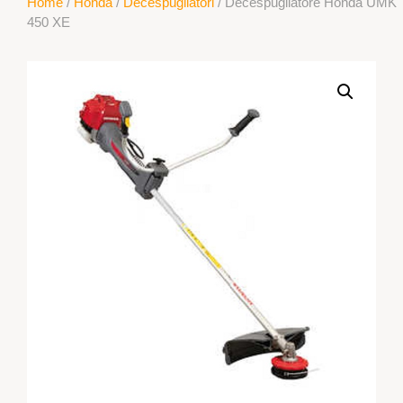
Home
/
Honda
/
Decespugliatori
/ Decespugliatore Honda UMK
450 XE