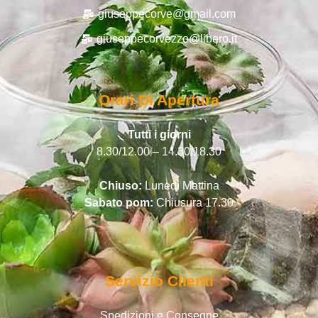
giuseppecorve@gmail.com
giuseppecorvezzo@libero.it
Orari Di Apertura
Tutti i giorni
8.30/12.00 – 14.30/18.30
Chiuso:
Lunedì Mattina
Sabato pom:
Chiusura 17.30
Servizio Clienti
Spedizioni e Consegne