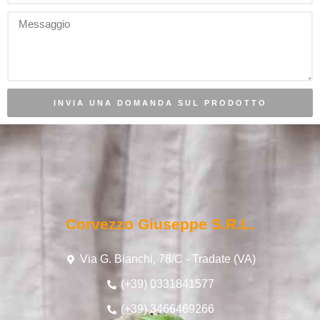
INVIA UNA DOMANDA SUL PRODOTTO
Corvezzo Giuseppe S.r.l.
Via G. Bianchi, 78/C - Tradate (VA)
(+39) 0331841577
(+39) 3466469266