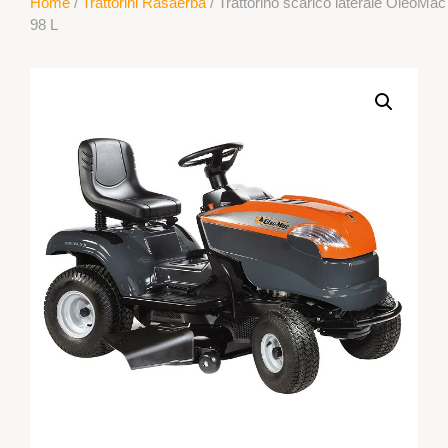
Home
/
Trattorini Rasaerba
/ Trattorino scarico laterale OleoMac
98 L