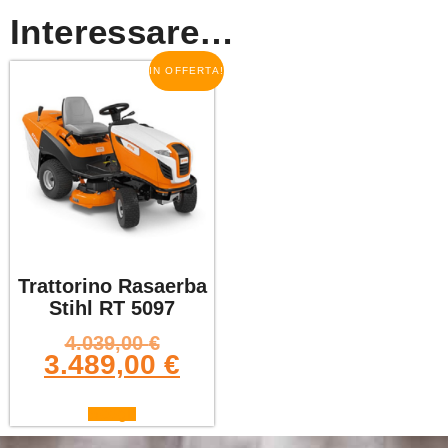
Interessare…
IN OFFERTA!
Trattorino Rasaerba
Stihl RT 5097
4.039,00
€
3.489,00
€
Scegli