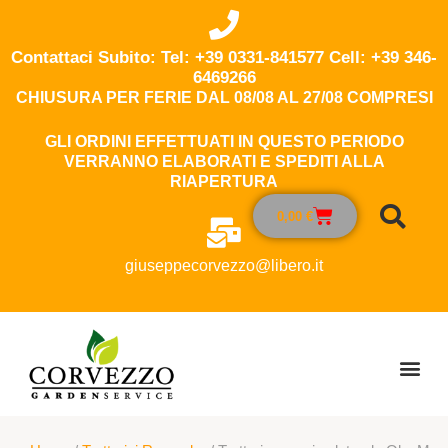
Contattaci Subito: Tel: +39 0331-841577 Cell: +39 346-
6469266
CHIUSURA PER FERIE DAL 08/08 AL 27/08 COMPRESI
GLI ORDINI EFFETTUATI IN QUESTO PERIODO
VERRANNO ELABORATI E SPEDITI ALLA
RIAPERTURA
0,00
€
giuseppecorvezzo@libero.it