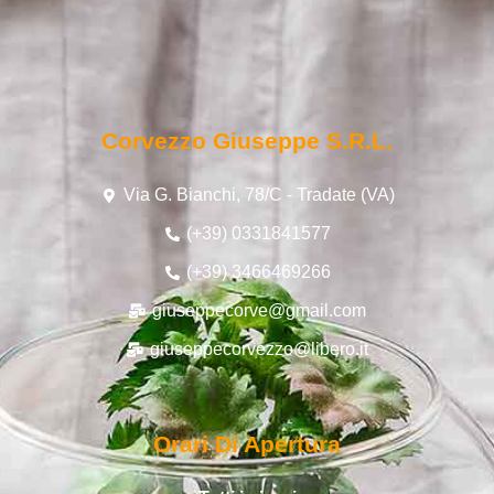
Corvezzo Giuseppe S.r.l.
Via G. Bianchi, 78/C - Tradate (VA)
(+39) 0331841577
(+39) 3466469266
giuseppecorve@gmail.com
giuseppecorvezzo@libero.it
Orari Di Apertura