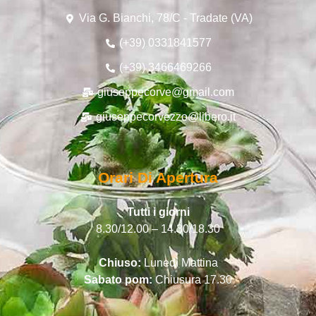
Via G. Bianchi, 78/C - Tradate (VA)
(+39) 0331841577
(+39) 3466469266
giuseppecorve@gmail.com
giuseppecorvezzo@libero.it
Orari Di Apertura
Tutti i giorni
8.30/12.00 – 14.30/18.30
Chiuso:
Lunedì Mattina
Sabato pom:
Chiusura 17.30