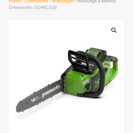
Home
/
Greenworks
/
Motoseghe
/ Motosega a batteria
Greenworks GD40CS18