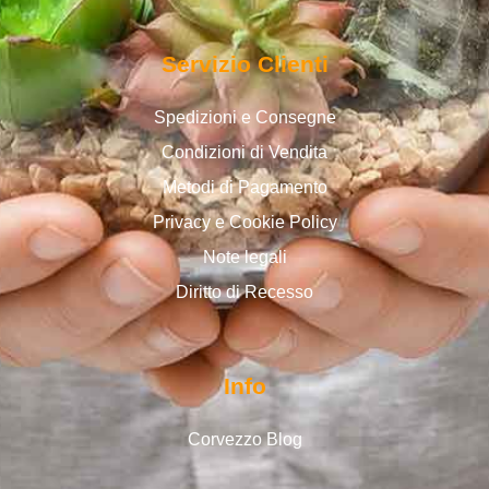
Servizio Clienti
Spedizioni e Consegne
Condizioni di Vendita
Metodi di Pagamento
Privacy e Cookie Policy
Note legali
Diritto di Recesso
Info
Corvezzo Blog