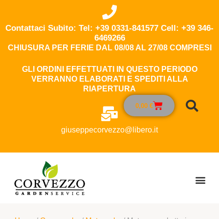
Contattaci Subito: Tel: +39 0331-841577 Cell: +39 346-
6469266
CHIUSURA PER FERIE DAL 08/08 AL 27/08 COMPRESI
GLI ORDINI EFFETTUATI IN QUESTO PERIODO
VERRANNO ELABORATI E SPEDITI ALLA
RIAPERTURA
0,00
€
giuseppecorvezzo@libero.it