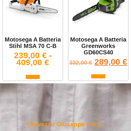
Motosega A Batteria
Motosega A Batteria
Stihl MSA 70 C-B
Greenworks
GD60CS40
239,00
€
-
289,00
€
409,00
€
332,00
€
Scegli
Scegli
Corvezzo Giuseppe S.r.l.