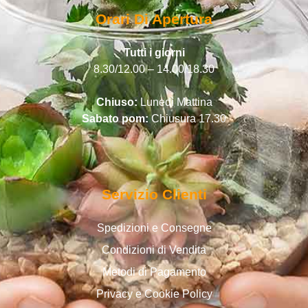
Orari Di Apertura
Tutti i giorni
8.30/12.00 – 14.00/18.30
Chiuso:
Lunedì Mattina
Sabato pom:
Chiusura 17.30
Servizio Clienti
Spedizioni e Consegne
Condizioni di Vendita
Metodi di Pagamento
Privacy e Cookie Policy