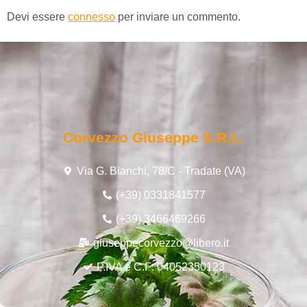
Devi essere
connesso
per inviare un commento.
Corvezzo Giuseppe S.r.l.
Via G. Bianchi, 78/C - Tradate (VA)
(+39) 0331841577
(+39) 3466469266
giuseppecorvezzo@libero.it
P.IVA e C.F: 04052350123