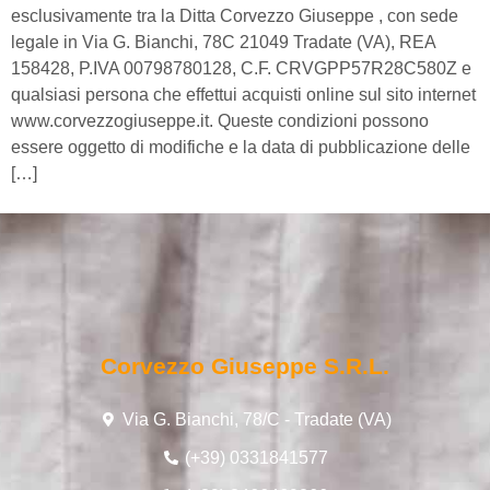
esclusivamente tra la Ditta Corvezzo Giuseppe , con sede
legale in Via G. Bianchi, 78C 21049 Tradate (VA), REA
158428, P.IVA 00798780128, C.F. CRVGPP57R28C580Z e
qualsiasi persona che effettui acquisti online sul sito internet
www.corvezzogiuseppe.it. Queste condizioni possono
essere oggetto di modifiche e la data di pubblicazione delle
[…]
Corvezzo Giuseppe S.r.l.
Via G. Bianchi, 78/C - Tradate (VA)
(+39) 0331841577