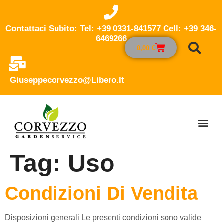
Contattaci Subito: Tel: +39 0331-841577 Cell: +39 346-
6469266
0,00
€
Giuseppecorvezzo@libero.it
Tag:
Uso
Condizioni Di Vendita
Disposizioni generali Le presenti condizioni sono valide