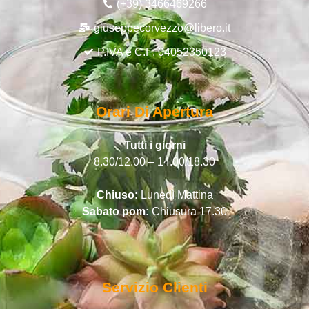
(+39) 3466469266
giuseppecorvezzo@libero.it
P.IVA e C.F: 04052350123
Orari Di Apertura
Tutti i giorni
8.30/12.00 – 14.00/18.30
Chiuso:
Lunedì Mattina
Sabato pom:
Chiusura 17.30
Servizio Clienti