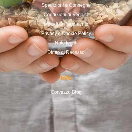
Spedizioni e Consegne
Condizioni di Vendita
Metodi di Pagamento
Privacy e Cookie Policy
Note legali
Diritto di Recesso
Info
Corvezzo Blog