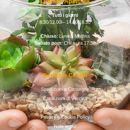
Orari Di Apertura
Tutti i giorni
8.30/12.00 – 14.00/18.30
Chiuso:
Lunedì Mattina
Sabato pom:
Chiusura 17.30
Servizio Clienti
Spedizioni e Consegne
Condizioni di Vendita
Metodi di Pagamento
Privacy e Cookie Policy
Note legali