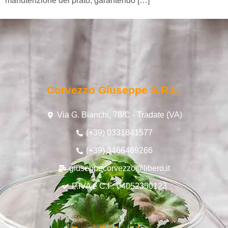
manutenzione del prato, garantendo […]
Corvezzo Giuseppe S.r.l.
Via G. Bianchi, 78/C - Tradate (VA)
(+39) 0331841577
(+39) 3466469266
giuseppecorvezzo@libero.it
P.IVA e C.F: 04052350123