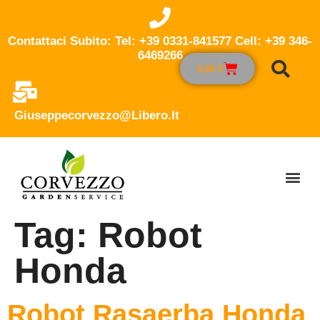
Contattaci Subito: Tel: +39 0331-841577 Cell: +39 346-
6469266
0,00
€
Giuseppecorvezzo@libero.it
Tag:
Robot
Honda
Robot Rasaerba Honda