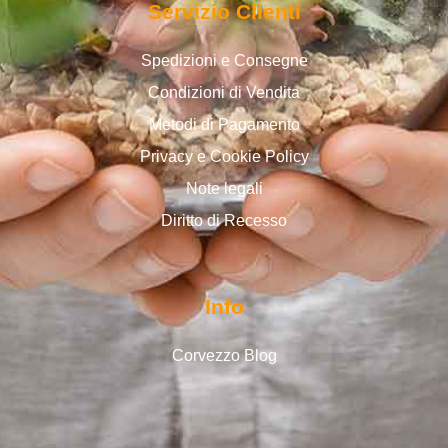
Servizio Clienti
Spedizioni e Consegne
Condizioni di Vendita
Metodi di Pagamento
Privacy e Cookie Policy
Note legali
Diritto di Recesso
Info
Corvezzo Blog