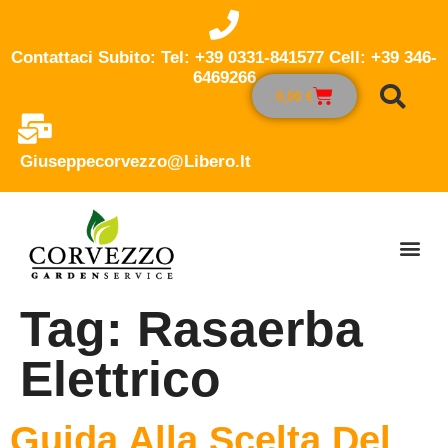
Contattaci Subito: Tel: +39 0331-841577 Cell: +39 346-
6469266
0,00
€
Giuseppecorvezzo@libero.it
Tag:
Rasaerba
Elettrico
Guida Alla Scelta Del