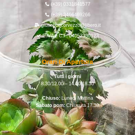
(+39) 0331841577
(+39) 3466469266
giuseppecorvezzo@libero.it
P.IVA e C.F: 04052350123
Orari Di Apertura
Tutti i giorni
8.30/12.00 – 14.00/18.30
Chiuso:
Lunedì Mattina
Sabato pom:
Chiusura 17.30