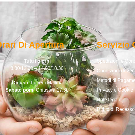
rari Di Apertura
Servizio 
Tutti i giorni
Spedizioni e Co
8.30/12.00 – 14.00/18.30
Condizioni di Ven
Metodi di Pagam
Chiuso:
Lunedì Mattina
Sabato pom:
Chiusura 17.30
Privacy e Cookie 
Note legali
Diritto di Recesso