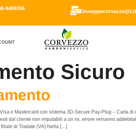
346-6469266
Giuseppecorvezzo@lib
CCOUNT
mento Sicuro
gamento
to Visa e Mastercard con sistema 3D-Secure Pay-Plug – Carta di
esti dal cliente non imputabili a un ns. errore verranno addebita
ale di Tradate (VA) Nella […]