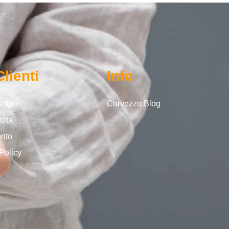
Clienti
Info
nsegne
Corvezzo Blog
dita
ento
Policy