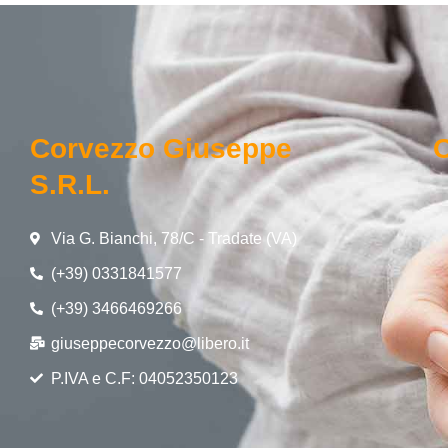
Corvezzo Giuseppe
O
S.r.l.
Via G. Bianchi, 78/C - Tradate (VA)
(+39) 0331841577
(+39) 3466469266
giuseppecorvezzo@libero.it
P.IVA e C.F: 04052350123