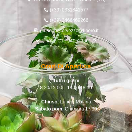
(+39) 0331841577
(+39) 3466469266
giuseppecorvezzo@libero.it
P.IVA e C.F: 04052350123
Orari Di Apertura
Tutti i giorni
8.30/12.00 – 14.00/18.30
Chiuso:
Lunedì Mattina
Sabato pom:
Chiusura 17.30