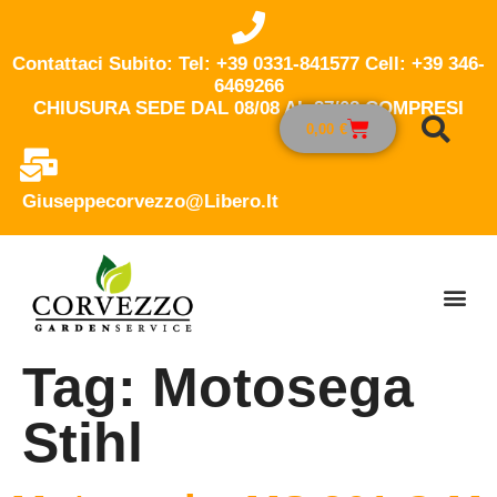
Contattaci Subito: Tel: +39 0331-841577 Cell: +39 346-
6469266
CHIUSURA SEDE DAL 08/08 AL 27/08 COMPRESI
0,00
€
Giuseppecorvezzo@libero.it
Tag:
Motosega
Stihl