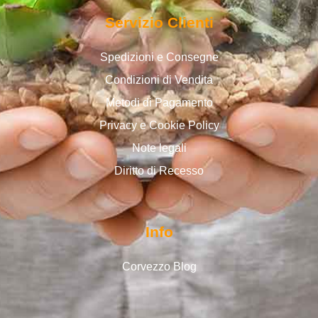
Servizio Clienti
Spedizioni e Consegne
Condizioni di Vendita
Metodi di Pagamento
Privacy e Cookie Policy
Note legali
Diritto di Recesso
Info
Corvezzo Blog