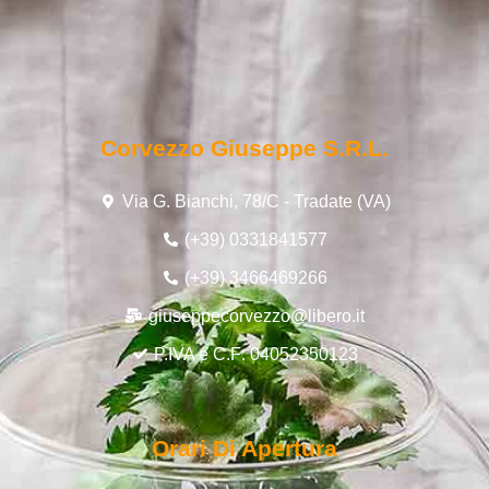
Corvezzo Giuseppe S.r.l.
Via G. Bianchi, 78/C - Tradate (VA)
(+39) 0331841577
(+39) 3466469266
giuseppecorvezzo@libero.it
P.IVA e C.F: 04052350123
Orari Di Apertura