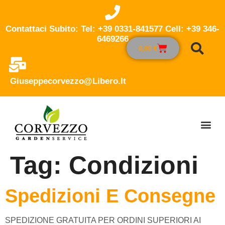
Contattaci Subito: Tel: +39 0331-841577 Cell: +39 346-
6469266
0,00
€
Giuseppecorvezzo@libero.it
Tag:
Condizioni
Spedizioni E Consegne
SPEDIZIONE GRATUITA PER ORDINI SUPERIORI AI