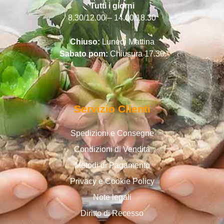
Tutti i giorni
8.30/12.00 – 14.00/18.30
Chiuso:
Lunedì Mattina
Sabato pom:
Chiusura 17.30
Servizio Clienti
Spedizioni e Consegne
Condizioni di Vendita
Metodi di Pagamento
Privacy e Cookie Policy
Note legali
Diritto di Recesso