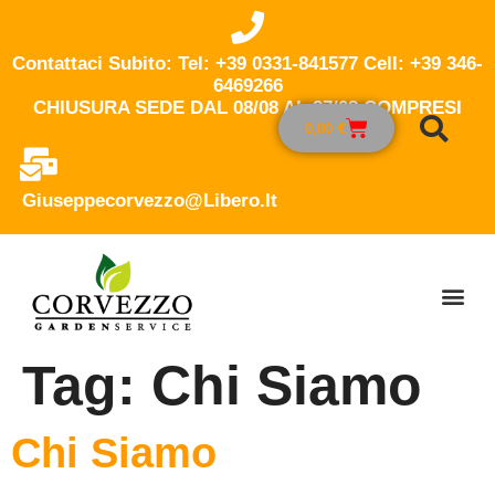
Contattaci Subito: Tel: +39 0331-841577 Cell: +39 346-
6469266
CHIUSURA SEDE DAL 08/08 AL 27/08 COMPRESI
0,00
€
Giuseppecorvezzo@libero.it
Tag:
Chi Siamo
Chi Siamo