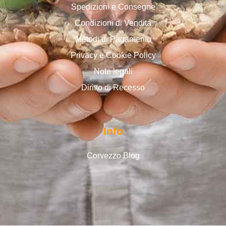
Spedizioni e Consegne
Condizioni di Vendita
Metodi di Pagamento
Privacy e Cookie Policy
Note legali
Diritto di Recesso
Info
Corvezzo Blog