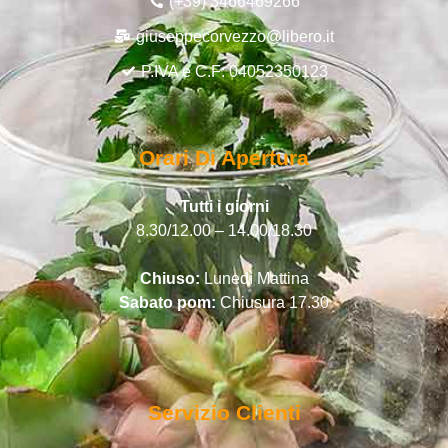
(+39) 3466469266
giuseppecorvezzo@libero.it
P.IVA e C.F: 04052350123
Orari Di Apertura
Tutti i giorni
8.30/12.00 – 14.00/18.30
Chiuso:
Lunedì Mattina
Sabato pom:
Chiusura 17.30
Servizio Clienti