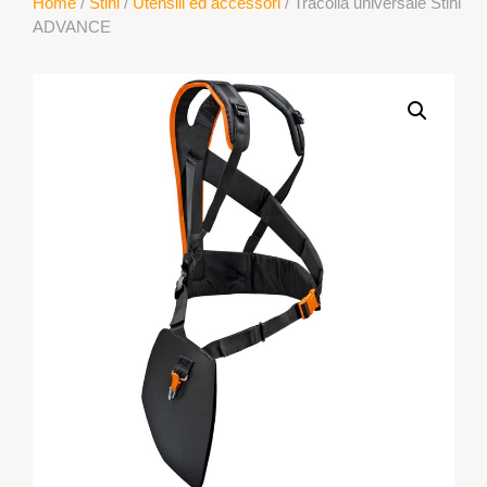
Home
/
Stihl
/
Utensili ed accessori
/ Tracolla universale Stihl
ADVANCE