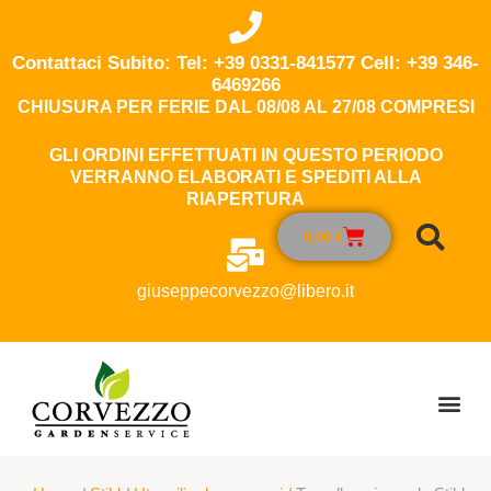
Contattaci Subito: Tel: +39 0331-841577 Cell: +39 346-
6469266
CHIUSURA PER FERIE DAL 08/08 AL 27/08 COMPRESI
GLI ORDINI EFFETTUATI IN QUESTO PERIODO
VERRANNO ELABORATI E SPEDITI ALLA
RIAPERTURA
0,00
€
giuseppecorvezzo@libero.it