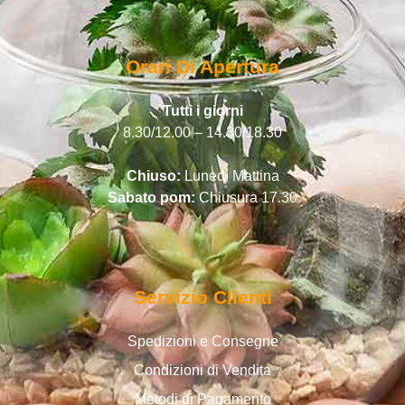
Orari Di Apertura
Tutti i giorni
8.30/12.00 – 14.30/18.30
Chiuso:
Lunedì Mattina
Sabato pom:
Chiusura 17.30
Servizio Clienti
Spedizioni e Consegne
Condizioni di Vendita
Metodi di Pagamento