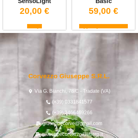
SensoLight
Basic
20,00
€
59,00
€
Scegli
Aggiungi al carrello
Corvezzo Giuseppe S.r.l.
Via G. Bianchi, 78/C - Tradate (VA)
(+39) 0331841577
(+39) 3466469266
giuseppecorve@gmail.com
giuseppecorvezzo@libero.it