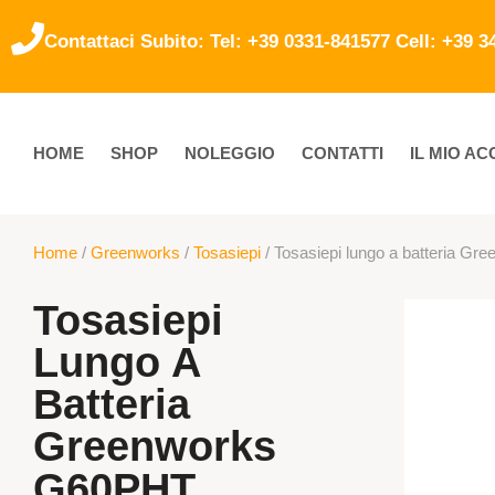
Contattaci Subito: Tel: +39 0331-841577 Cell: +39 
HOME
SHOP
NOLEGGIO
CONTATTI
IL MIO A
Home
/
Greenworks
/
Tosasiepi
/ Tosasiepi lungo a batteria G
Tosasiepi
Lungo A
Batteria
Greenworks
G60PHT