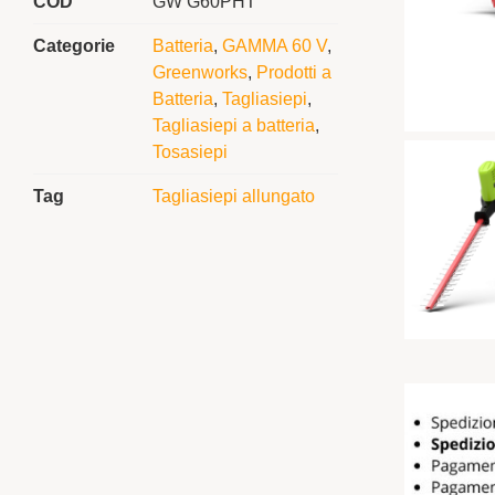
COD
GW G60PHT
Categorie
Batteria
,
GAMMA 60 V
,
Greenworks
,
Prodotti a
Batteria
,
Tagliasiepi
,
Tagliasiepi a batteria
,
Tosasiepi
Tag
Tagliasiepi allungato