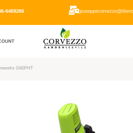
346-6469266
giuseppecorvezzo@libero.
CCOUNT
reenworks G60PHT