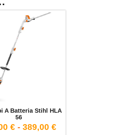
e…
i A Batteria Stihl HLA
56
,00
€
-
389,00
€