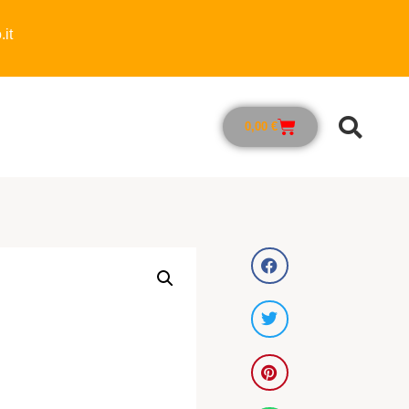
it
0,00
€