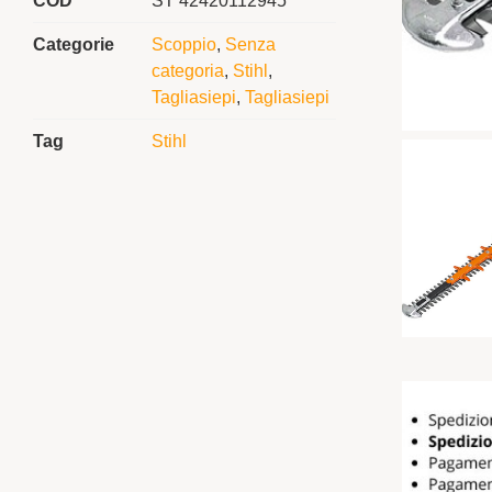
COD
ST 42420112945
Categorie
Scoppio
,
Senza
categoria
,
Stihl
,
Tagliasiepi
,
Tagliasiepi
Tag
Stihl