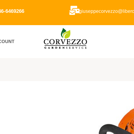
346-6469266
giuseppecorvezzo@libero.
CCOUNT