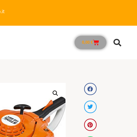
it
0,00
€