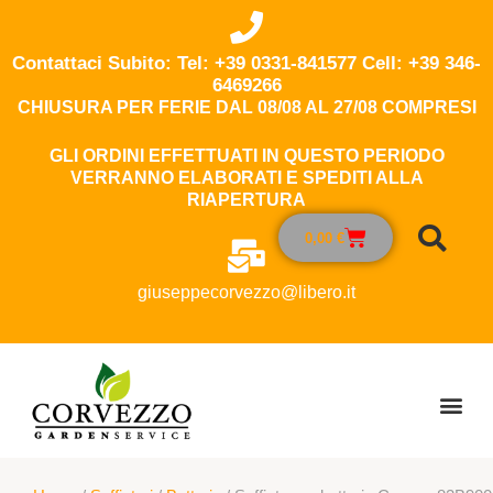
Contattaci Subito: Tel: +39 0331-841577 Cell: +39 346-
6469266
CHIUSURA PER FERIE DAL 08/08 AL 27/08 COMPRESI
GLI ORDINI EFFETTUATI IN QUESTO PERIODO
VERRANNO ELABORATI E SPEDITI ALLA
RIAPERTURA
0,00
€
giuseppecorvezzo@libero.it