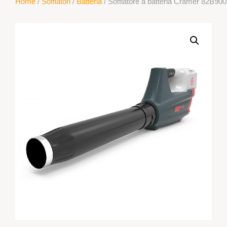
Home
/
Soffiatori
/
Batteria
/ Soffiatore a batteria Cramer 82B900