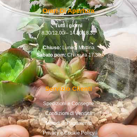
Orari Di Apertura
Tutti i giorni
8.30/12.00 – 14.30/18.30
Chiuso:
Lunedì Mattina
Sabato pom:
Chiusura 17.30
Servizio Clienti
Spedizioni e Consegne
Condizioni di Vendita
Metodi di Pagamento
Privacy e Cookie Policy