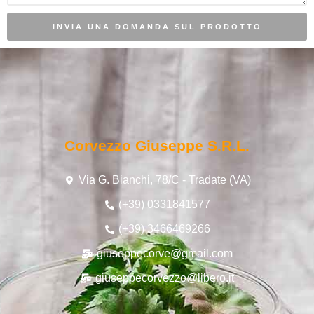
INVIA UNA DOMANDA SUL PRODOTTO
Corvezzo Giuseppe S.r.l.
Via G. Bianchi, 78/C - Tradate (VA)
(+39) 0331841577
(+39) 3466469266
giuseppecorve@gmail.com
giuseppecorvezzo@libero.it