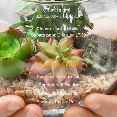
Tutti i giorni
8.30/12.00 – 14.30/18.30
Chiuso:
Lunedì Mattina
Sabato pom:
Chiusura 17.30
Servizio Clienti
Spedizioni e Consegne
Condizioni di Vendita
Metodi di Pagamento
Privacy e Cookie Policy
Note legali