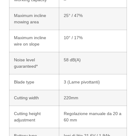
Maximum incline
25° / 47%
mowing area
Maximum incline
10° / 17%
wire on slope
Noise level
58 dB(A)
guaranteed*
Blade type
3 (Lame pivottanti)
Cutting width
220mm
Cutting height
Regolazione manuale da 20 a
adjustment
60 mm
Battery type
Ioni di litio 21.6V / 1.9Ah