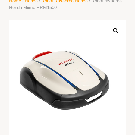
Home
/
Honda
/
Robot Rasaerba Honda
/ Robot rasaerba
Honda Miimo HRM1500