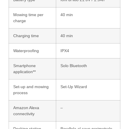
Mowing time per
40 min
charge
Charging time
40 min
Waterproofing
IPX4
Smartphone
Solo Bluetooth
application**
Set-up and mowing
Set-Up Wizard
process
Amazon Alexa
–
connectivity
Docking station
Parallela al cavo perimetrale