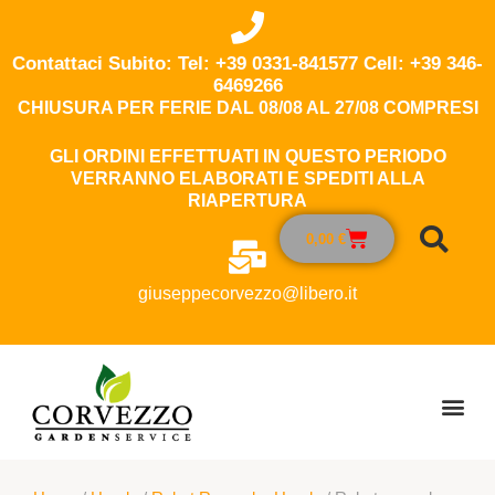
Contattaci Subito: Tel: +39 0331-841577 Cell: +39 346-
6469266
CHIUSURA PER FERIE DAL 08/08 AL 27/08 COMPRESI
GLI ORDINI EFFETTUATI IN QUESTO PERIODO
VERRANNO ELABORATI E SPEDITI ALLA
RIAPERTURA
0,00
€
giuseppecorvezzo@libero.it