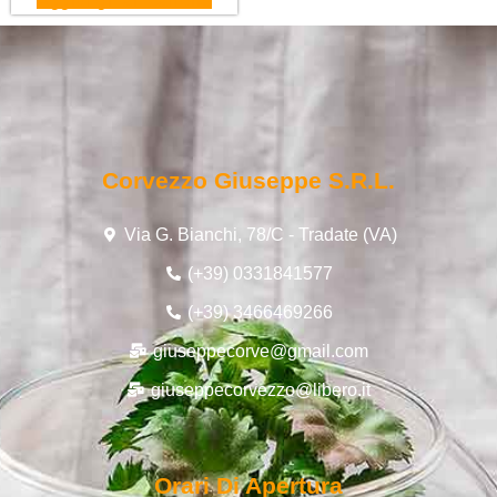
Aggiungi al carrello
Corvezzo Giuseppe S.r.l.
Via G. Bianchi, 78/C - Tradate (VA)
(+39) 0331841577
(+39) 3466469266
giuseppecorve@gmail.com
giuseppecorvezzo@libero.it
Orari Di Apertura