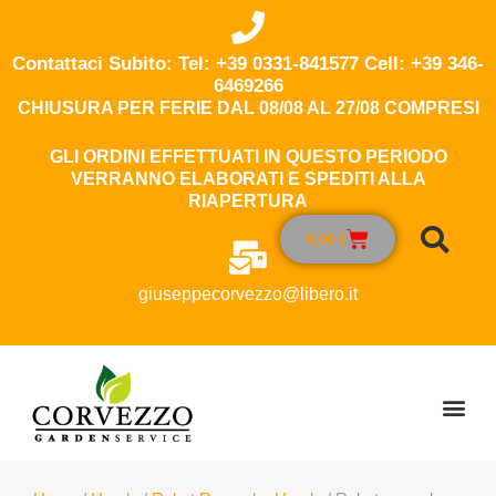
Contattaci Subito: Tel: +39 0331-841577 Cell: +39 346-
6469266
CHIUSURA PER FERIE DAL 08/08 AL 27/08 COMPRESI
GLI ORDINI EFFETTUATI IN QUESTO PERIODO
VERRANNO ELABORATI E SPEDITI ALLA
RIAPERTURA
0,00
€
giuseppecorvezzo@libero.it