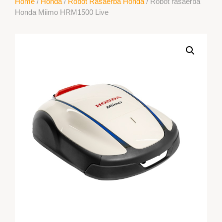
Home
/
Honda
/
Robot Rasaerba Honda
/ Robot rasaerba
Honda Miimo HRM1500 Live