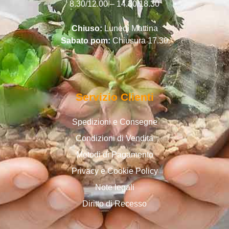
8.30/12.00 – 14.30/18.30
Chiuso:
Lunedì Mattina
Sabato pom:
Chiusura 17.30
Servizio Clienti
Spedizioni e Consegne
Condizioni di Vendita
Metodi di Pagamento
Privacy e Cookie Policy
Note legali
Diritto di Recesso