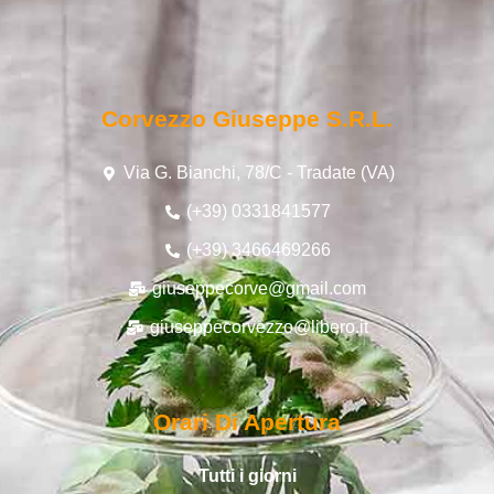
Corvezzo Giuseppe S.r.l.
Via G. Bianchi, 78/C - Tradate (VA)
(+39) 0331841577
(+39) 3466469266
giuseppecorve@gmail.com
giuseppecorvezzo@libero.it
Orari Di Apertura
Tutti i giorni