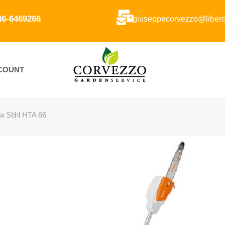
346-6469266
giuseppecorvezzo@libero.
CCOUNT
ia Stihl HTA 66