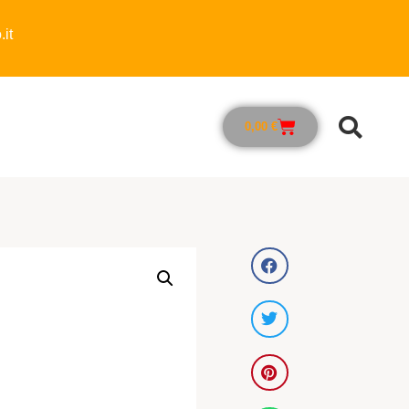
it
0,00
€