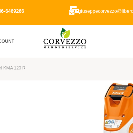
346-6469266
giuseppecorvezzo@libero.
CCOUNT
ihl KMA 120 R