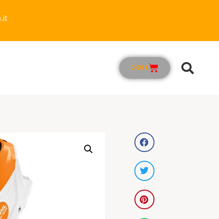
it
0,00
€